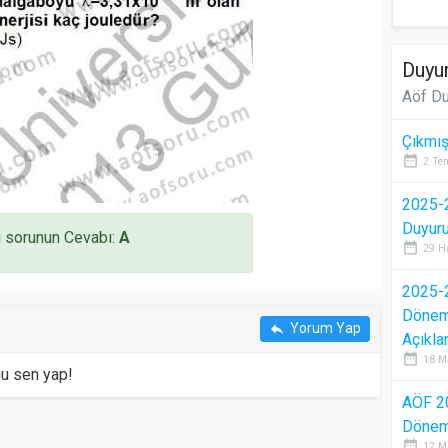
Duyur
Aöf Du
Çıkmış
date_range
2 Te
2025-2
Duyur
 sorunun Cevabı:
A
date_range
29 H
2025-2
Dönem 
Yorum Yap
reply
Açıkla
date_range
18 M
mu sen yap!
AÖF 2
Dönem 
date_range
12 M