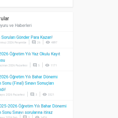
ular
yuru ve Haberleri
 Soruları Gönder Para Kazan!
comment
visibility
mmuz 2026 Perşembe
26
4897
026 Öğretim Yılı Yaz Okulu Kayıt
usu
comment
visibility
aziran 2026 Pazartesi
5
1171
026 Öğretim Yılı Bahar Dönemi
Sonu (Final) Sınavı Sonuçları
ndı!
comment
visibility
ayıs 2026 Pazartesi
3
3321
025-2026 Öğretim Yılı Bahar Dönemi
Sonu Sınavı sorularına itiraz
comment
visibility
ayıs 2026 Salı
2
1476