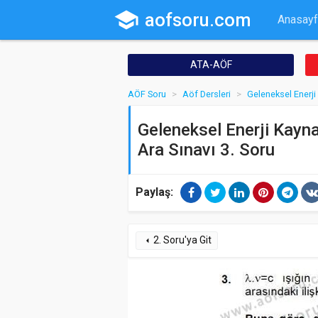
school
aofsoru.com
Anasayf
ATA-AÖF
AÖF Soru
Aöf Dersleri
Geleneksel Enerji
Geleneksel Enerji Kayna
Ara Sınavı 3. Soru
Paylaş:
2. Soru'ya Git
arrow_left