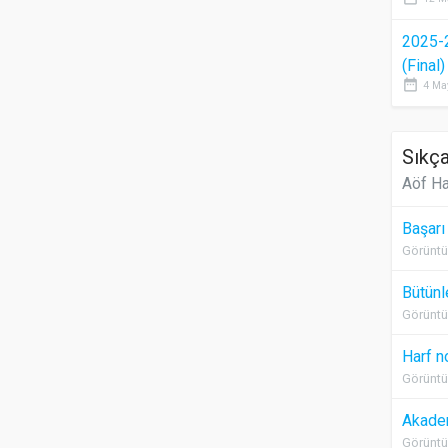
2025-
(Final
date_range
4 Ma
Sıkça
Aöf Ha
Başarı
Görüntü
Bütünl
Görüntü
Harf n
Görüntü
Akadem
Görüntü