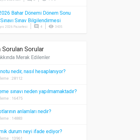
2026 Bahar Dönemi Dönem Sonu
) Sınavı Sınav Bilgilendirmesi
comment
visibility
yıs 2026 Pazartesi
4
3435
 Sorulan Sorular
kkında Merak Edilenler
 notu nedir, nasıl hesaplanıyor?
leme : 28112
eme sınavı neden yapılmamaktadır?
leme : 16475
otlarının anlamları nedir?
leme : 14883
ik durum neyi ifade ediyor?
leme : 13961