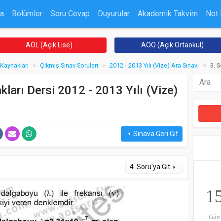
a
Bölümler
Soru Cevap
Duyurular
Akademik Takvim
Not
AÖL (Açık Lise)
AÖO (Açık Ortaokul)
 Kaynakları
Çıkmış Sınav Soruları
2012 - 2013 Yılı (Vize) Ara Sınavı
3. 
kları Dersi 2012 - 2013 Yılı (Vize)
Sınava Geri Git
arrow_left
4. Soru'ya Git
arrow_right
1
Gün