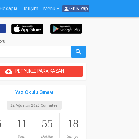
 Hesapla
İletişim
Menü
person
Giriş Yap
Soru
search
cloud_upload
PDF YÜKLE PARA KAZAN
Yaz Okulu Sınavı
22 Ağustos 2026 Cumartesi
5
11
55
18
Saat
Dakika
Saniye