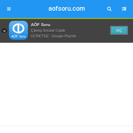
aofsoru.com
AÖF Soru
AÇ
Çıkmış Sorular Cepte
ÜCRETSİZ - Google Play'de