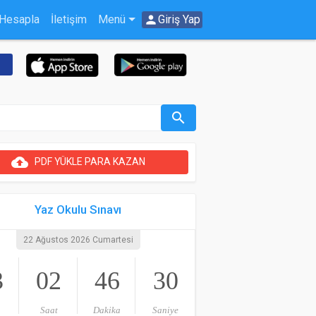
 Hesapla
İletişim
Menü
person
Giriş Yap
search
cloud_upload
PDF YÜKLE PARA KAZAN
Yaz Okulu Sınavı
22 Ağustos 2026 Cumartesi
3
02
46
30
Saat
Dakika
Saniye