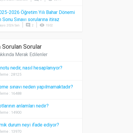
025-2026 Öğretim Yılı Bahar Dönemi
Sonu Sınavı sorularına itiraz
comment
visibility
ayıs 2026 Salı
2
1502
 Sorulan Sorular
kkında Merak Edilenler
 notu nedir, nasıl hesaplanıyor?
leme : 28125
eme sınavı neden yapılmamaktadır?
leme : 16488
otlarının anlamları nedir?
leme : 14900
ik durum neyi ifade ediyor?
leme : 13970