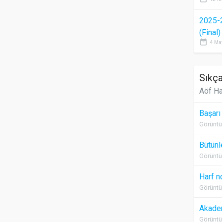
2025-
(Final
date_range
4 Ma
Sıkça
Aöf Ha
Başarı
Görüntü
Bütünl
Görüntü
Harf n
Görüntü
Akadem
Görüntü