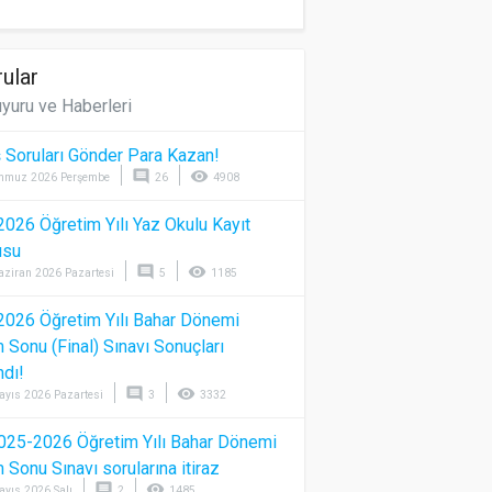
ular
yuru ve Haberleri
 Soruları Gönder Para Kazan!
comment
visibility
mmuz 2026 Perşembe
26
4908
026 Öğretim Yılı Yaz Okulu Kayıt
usu
comment
visibility
aziran 2026 Pazartesi
5
1185
026 Öğretim Yılı Bahar Dönemi
Sonu (Final) Sınavı Sonuçları
ndı!
comment
visibility
ayıs 2026 Pazartesi
3
3332
025-2026 Öğretim Yılı Bahar Dönemi
Sonu Sınavı sorularına itiraz
comment
visibility
ayıs 2026 Salı
2
1485