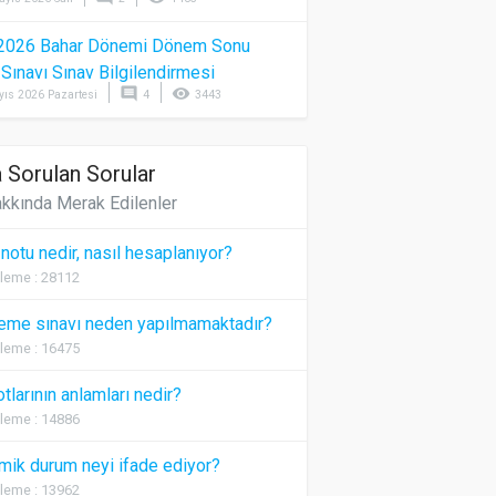
2026 Bahar Dönemi Dönem Sonu
) Sınavı Sınav Bilgilendirmesi
comment
visibility
yıs 2026 Pazartesi
4
3443
 Sorulan Sorular
kkında Merak Edilenler
 notu nedir, nasıl hesaplanıyor?
leme : 28112
eme sınavı neden yapılmamaktadır?
leme : 16475
otlarının anlamları nedir?
leme : 14886
ik durum neyi ifade ediyor?
leme : 13962