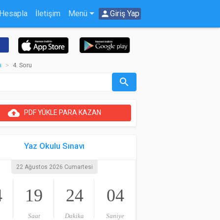
 Hesapla
İletişim
Menü
person
Giriş Yap
ı
4. Soru
search
cloud_upload
PDF YÜKLE PARA KAZAN
Yaz Okulu Sınavı
22 Ağustos 2026 Cumartesi
4
19
24
04
Saat
Dakika
Saniye