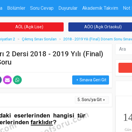
a
Bölümler
Soru Cevap
Duyurular
Akademik Takvim
Not
AÖL (Açık Lise)
AÖO (Açık Ortaokul)
yatları 2
Çıkmış Sınav Soruları
2018 - 2019 Yılı (Final) Dönem Sonu Sınav
ı 2 Dersi 2018 - 2019 Yılı (Final)
Soru
Sınava Geri Git
arrow_left
5. Soru'ya Git
arrow_right
1
Gün