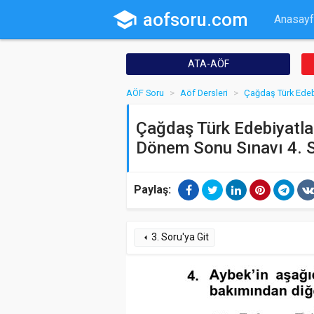
school
aofsoru.com
Anasayf
ATA-AÖF
AÖF Soru
Aöf Dersleri
Çağdaş Türk Edebi
Çağdaş Türk Edebiyatlar
Dönem Sonu Sınavı 4. 
Paylaş:
3. Soru'ya Git
arrow_left