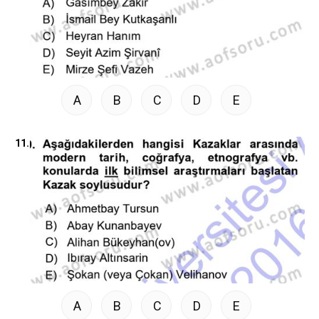
A
B
C
D
E
11.
A
B
C
D
E