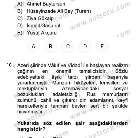
A
B
C
D
E
10.