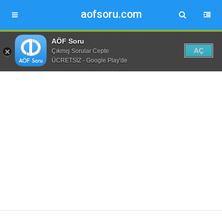
aofsoru.com
AÖF Soru
AÇ
Çıkmış Sorular Cepte
ÜCRETSİZ - Google Play'de