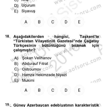
A
B
C
D
E
18.
A
B
C
D
E
19.