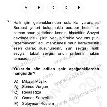
A
B
C
D
E
7.