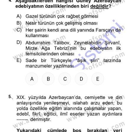
4.
A
B
C
D
E
5.