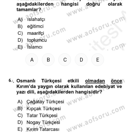
A
B
C
D
E
6.