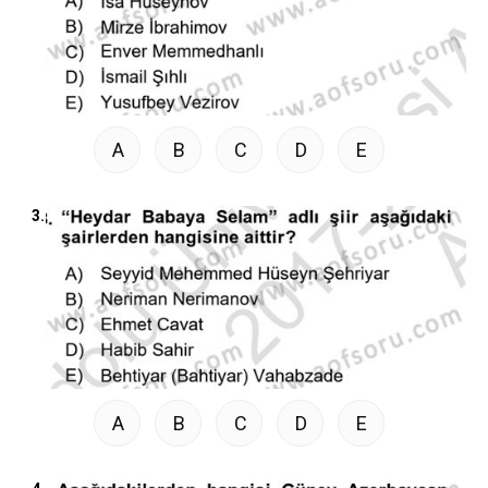
A
B
C
D
E
3.
A
B
C
D
E