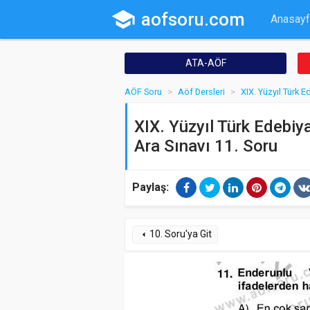
school
aofsoru.com
Anasayf
ATA-AÖF
AÖF Soru
Aöf Dersleri
XIX. Yüzyıl Türk E
XIX. Yüzyıl Türk Edebiya
Ara Sınavı 11. Soru
Paylaş:
10. Soru'ya Git
arrow_left