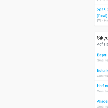
2025-
(Final
date_range
4 Ma
Sıkça
Aöf Ha
Başarı
Görüntü
Bütünl
Görüntü
Harf n
Görüntü
Akadem
Görüntü