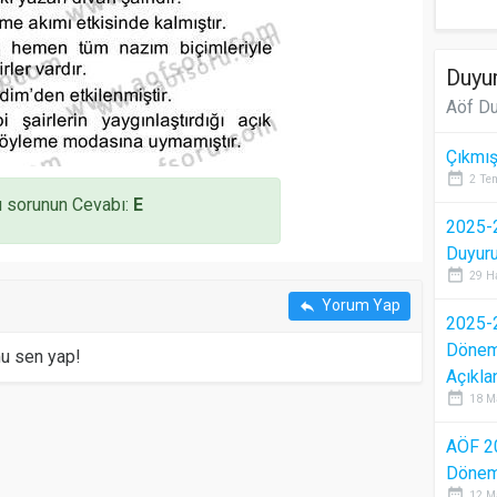
Duyur
Aöf Du
Çıkmış
date_range
2 Te
 sorunun Cevabı:
E
2025-2
Duyur
date_range
29 H
Yorum Yap
reply
2025-2
Dönem 
mu sen yap!
Açıkla
date_range
18 M
AÖF 2
Dönem 
date_range
12 M