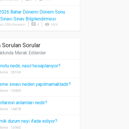
2026 Bahar Dönemi Dönem Sonu
) Sınavı Sınav Bilgilendirmesi
comment
visibility
yıs 2026 Pazartesi
4
3426
 Sorulan Sorular
kkında Merak Edilenler
 notu nedir, nasıl hesaplanıyor?
leme : 28104
eme sınavı neden yapılmamaktadır?
leme : 16469
otlarının anlamları nedir?
leme : 14878
ik durum neyi ifade ediyor?
leme : 13960