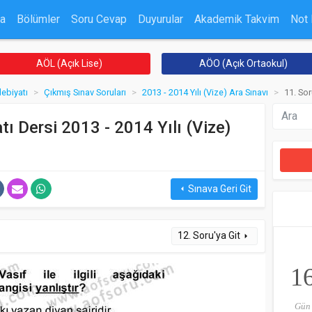
a
Bölümler
Soru Cevap
Duyurular
Akademik Takvim
Not
AÖL (Açık Lise)
AÖO (Açık Ortaokul)
debiyatı
Çıkmış Sınav Soruları
2013 - 2014 Yılı (Vize) Ara Sınavı
11. So
tı Dersi 2013 - 2014 Yılı (Vize)
Sınava Geri Git
arrow_left
12. Soru'ya Git
arrow_right
1
Gün