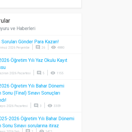
ular
yuru ve Haberleri
 Soruları Gönder Para Kazan!
comment
visibility
mmuz 2026 Perşembe
26
4880
026 Öğretim Yılı Yaz Okulu Kayıt
usu
comment
visibility
aziran 2026 Pazartesi
5
1155
026 Öğretim Yılı Bahar Dönemi
Sonu (Final) Sınavı Sonuçları
ndı!
comment
visibility
ayıs 2026 Pazartesi
3
3309
025-2026 Öğretim Yılı Bahar Dönemi
Sonu Sınavı sorularına itiraz
comment
visibility
ayıs 2026 Salı
2
1471