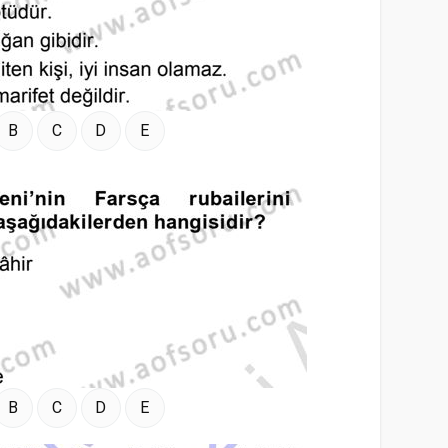
B
C
D
E
B
C
D
E