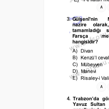
A
3.
A
4.