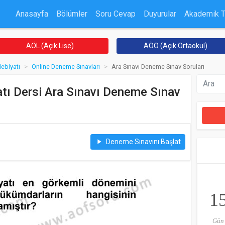
Anasayfa
Bölümler
Soru Cevap
Duyurular
Akademik 
AÖL (Açık Lise)
AÖO (Açık Ortaokul)
debiyatı
Online Deneme Sınavları
Ara Sınavı Deneme Sınav Soruları
atı Dersi Ara Sınavı Deneme Sınav
Deneme Sınavını Başlat
play_arrow
1
Gün