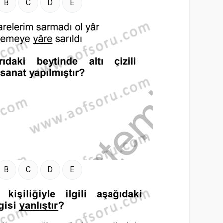
B
C
D
E
B
C
D
E