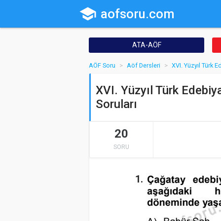
school
aofsoru.com
ATA-AÖF
AÖF Soru
Aöf Dersleri
XVI. Yüzyıl Türk E
XVI. Yüzyıl Türk Edebiy
Soruları
20
SORU
1.