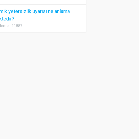
ik yetersizlik uyarısı ne anlama
ktedir?
leme : 11887