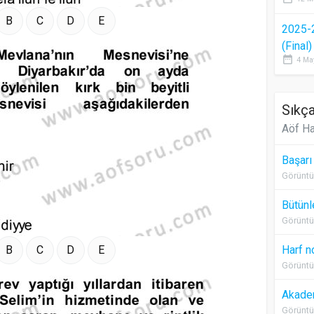
B
C
D
E
2025-
(Final
date_range
4 Ma
Sıkça
Aöf Ha
Başarı
Görüntü
Bütünl
Görüntü
B
C
D
E
Harf n
Görüntü
Akadem
Görüntü