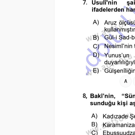
7.
A
8.