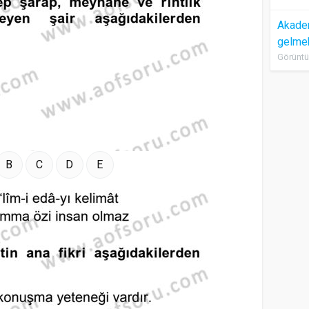
Akadem
gelme
Görüntü
B
C
D
E