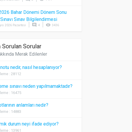
2026 Bahar Dönemi Dönem Sonu
) Sınavı Sınav Bilgilendirmesi
comment
visibility
yıs 2026 Pazartesi
4
3436
 Sorulan Sorular
kkında Merak Edilenler
 notu nedir, nasıl hesaplanıyor?
leme : 28112
eme sınavı neden yapılmamaktadır?
leme : 16475
otlarının anlamları nedir?
leme : 14883
ik durum neyi ifade ediyor?
leme : 13961