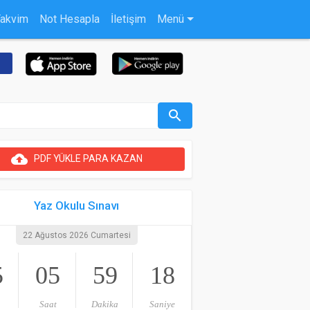
Takvim
Not Hesapla
İletişim
Menü
search
cloud_upload
PDF YÜKLE PARA KAZAN
Yaz Okulu Sınavı
22 Ağustos 2026 Cumartesi
5
05
59
17
Saat
Dakika
Saniye