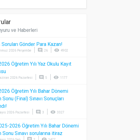
ular
yuru ve Haberleri
 Soruları Gönder Para Kazan!
comment
visibility
mmuz 2026 Perşembe
26
4902
026 Öğretim Yılı Yaz Okulu Kayıt
usu
comment
visibility
aziran 2026 Pazartesi
5
1177
026 Öğretim Yılı Bahar Dönemi
Sonu (Final) Sınavı Sonuçları
ndı!
comment
visibility
ayıs 2026 Pazartesi
3
3327
025-2026 Öğretim Yılı Bahar Dönemi
Sonu Sınavı sorularına itiraz
comment
visibility
ayıs 2026 Salı
2
1477