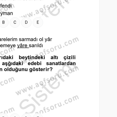
B
C
D
E