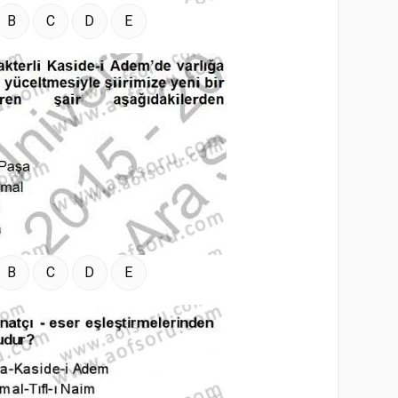
B
C
D
E
B
C
D
E