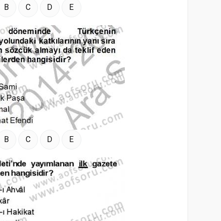
B
C
D
E
B
C
D
E