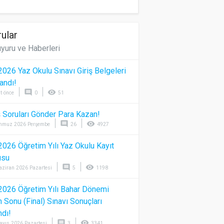
ular
yuru ve Haberleri
026 Yaz Okulu Sınavı Giriş Belgeleri
andı!
comment
visibility
t önce
0
51
 Soruları Gönder Para Kazan!
comment
visibility
mmuz 2026 Perşembe
26
4927
026 Öğretim Yılı Yaz Okulu Kayıt
usu
comment
visibility
aziran 2026 Pazartesi
5
1198
026 Öğretim Yılı Bahar Dönemi
Sonu (Final) Sınavı Sonuçları
ndı!
comment
visibility
ayıs 2026 Pazartesi
3
3341