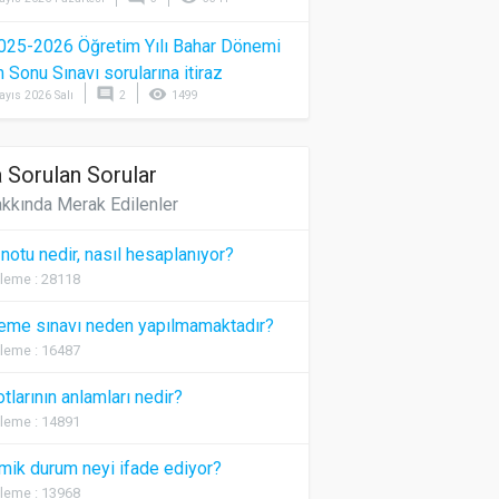
025-2026 Öğretim Yılı Bahar Dönemi
Sonu Sınavı sorularına itiraz
comment
visibility
ayıs 2026 Salı
2
1499
 Sorulan Sorular
kkında Merak Edilenler
 notu nedir, nasıl hesaplanıyor?
leme : 28118
eme sınavı neden yapılmamaktadır?
leme : 16487
otlarının anlamları nedir?
leme : 14891
ik durum neyi ifade ediyor?
leme : 13968