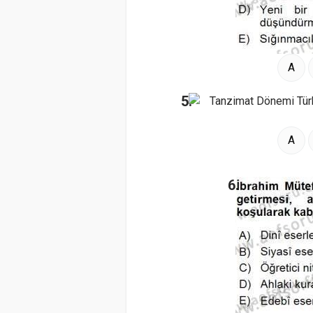
A
5.
A
6.