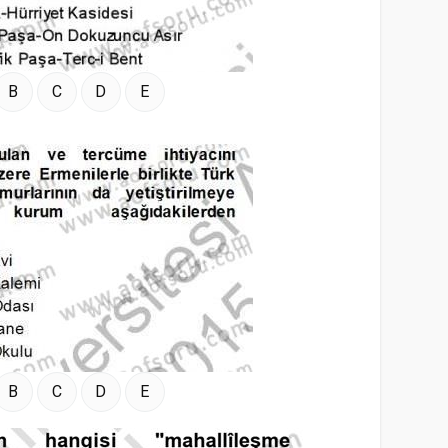
B
C
D
E
B
C
D
E