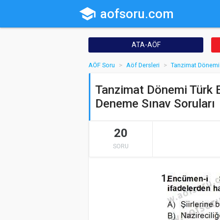
school
aofsoru.com
ATA-AÖF
AÖF Soru
Aöf Dersleri
Tanzimat Dönemi 
Tanzimat Dönemi Türk E
Deneme Sınav Soruları
20
SORU
1.