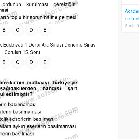
Akadem
gelme
Görüntü
B
C
D
E
B
C
D
E