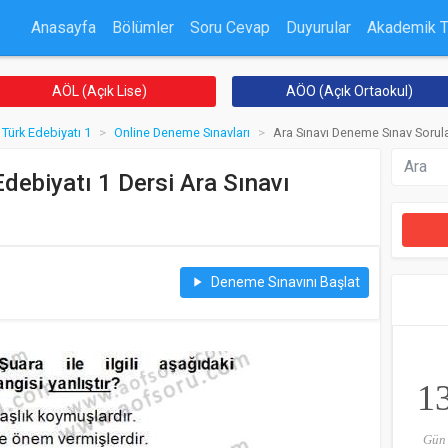
Anasayfa
Bölümler
Soru Cevap
Duyurular
Akademik 
AÖL (Açık Lise)
AÖO (Açık Ortaokul)
Türk Edebiyatı 1
Online Deneme Sınavları
Ara Sınavı Deneme Sınav Sorula
debiyatı 1 Dersi Ara Sınavı
Deneme Sınavını Başlat
play_arrow
1
Gün