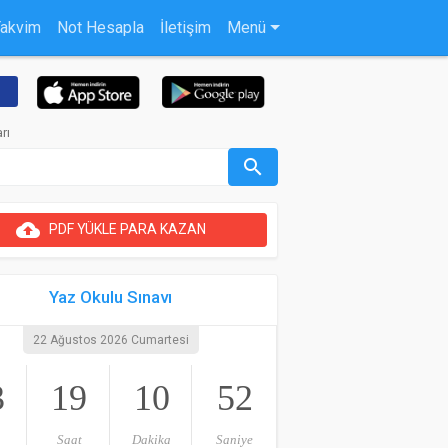
Takvim
Not Hesapla
İletişim
Menü
rı
search
cloud_upload
PDF YÜKLE PARA KAZAN
Yaz Okulu Sınavı
22 Ağustos 2026 Cumartesi
3
19
10
51
Saat
Dakika
Saniye