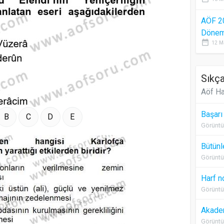
AÖF 2
Dönem 
date_range
12 M
Sıkça
Aöf Ha
Başarı
B
C
D
E
Görüntü
Bütünl
Görüntü
Harf n
Görüntü
Akadem
Görüntü