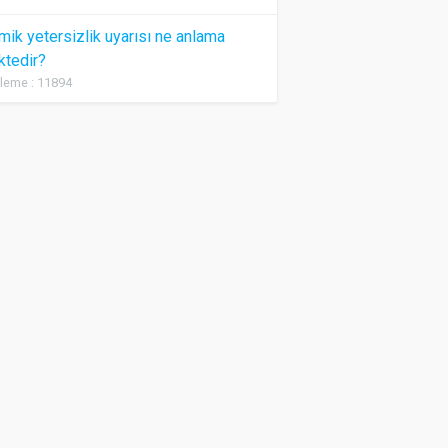
ik yetersizlik uyarısı ne anlama
ktedir?
leme : 11894