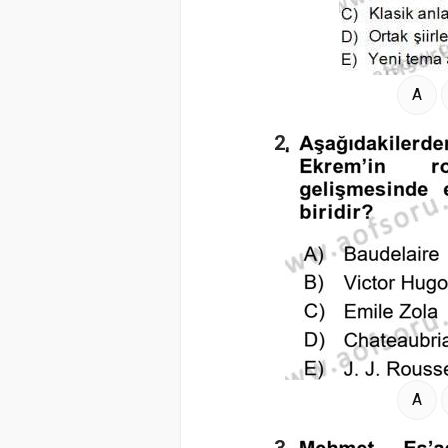
A
2.
A
3.