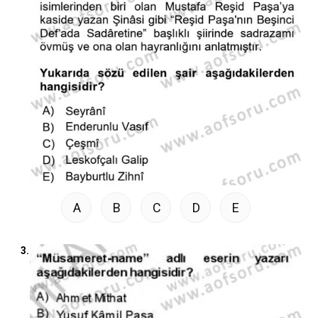
A
B
C
D
E
3.