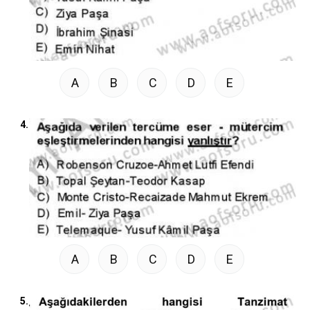
A
B
C
D
E
4.
A
B
C
D
E
5.