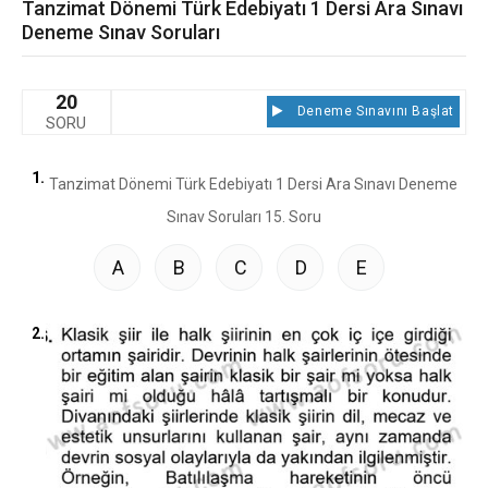
Tanzimat Dönemi Türk Edebiyatı 1 Dersi Ara Sınavı
Deneme Sınav Soruları
20
Deneme Sınavını Başlat
SORU
1.
A
B
C
D
E
2.