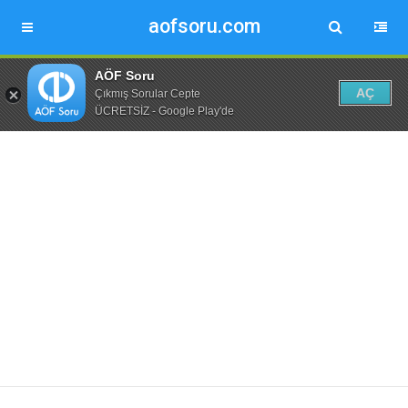
aofsoru.com
AÖF Soru
AÇ
Çıkmış Sorular Cepte
ÜCRETSİZ - Google Play'de