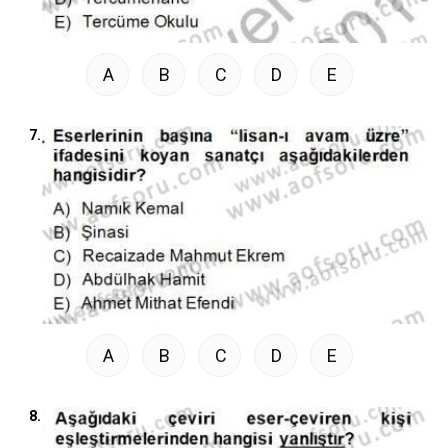
A
B
C
D
E
7.
A
B
C
D
E
8.