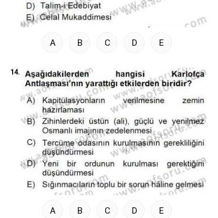
A
B
C
D
E
14.
A
B
C
D
E