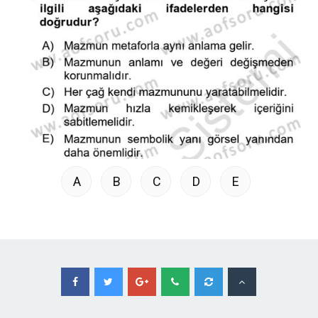
A
B
C
D
E