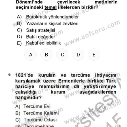
A
B
C
D
E
6.