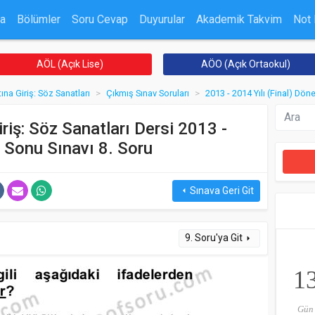
a
Bölümler
Soru Cevap
Duyurular
Akademik Takvim
Not
AÖL (Açık Lise)
AÖO (Açık Ortaokul)
ına Giriş: Söz Sanatları
Çıkmış Sınav Soruları
2013 - 2014 Yılı (Final) Dö
riş: Söz Sanatları Dersi 2013 -
 Sonu Sınavı 8. Soru
Sınava Geri Git
arrow_left
9. Soru'ya Git
arrow_right
1
Gün