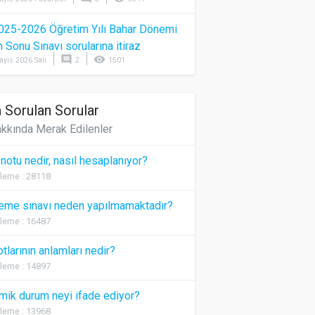
025-2026 Öğretim Yılı Bahar Dönemi
Sonu Sınavı sorularına itiraz
comment
visibility
ayıs 2026 Salı
2
1501
 Sorulan Sorular
kkında Merak Edilenler
 notu nedir, nasıl hesaplanıyor?
leme : 28118
eme sınavı neden yapılmamaktadır?
leme : 16487
otlarının anlamları nedir?
leme : 14897
ik durum neyi ifade ediyor?
leme : 13968