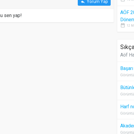
Yorum Yap
reply
AÖF 2
mu sen yap!
Dönem 
date_range
12 M
Sıkça
Aöf Ha
Başarı
Görüntü
Bütünl
Görüntü
Harf n
Görüntü
Akadem
Görüntü