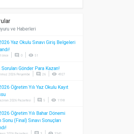
ular
yuru ve Haberleri
026 Yaz Okulu Sınavı Giriş Belgeleri
andı!
comment
visibility
t önce
0
51
 Soruları Gönder Para Kazan!
comment
visibility
mmuz 2026 Perşembe
26
4927
026 Öğretim Yılı Yaz Okulu Kayıt
usu
comment
visibility
aziran 2026 Pazartesi
5
1198
026 Öğretim Yılı Bahar Dönemi
Sonu (Final) Sınavı Sonuçları
ndı!
comment
visibility
ayıs 2026 Pazartesi
3
3341