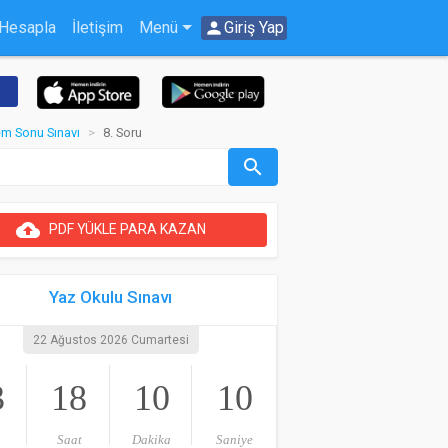
 Hesapla
İletişim
Menü
person
Giriş Yap
nem Sonu Sınavı
8. Soru
search
cloud_upload
PDF YÜKLE PARA KAZAN
Yaz Okulu Sınavı
22 Ağustos 2026 Cumartesi
3
18
10
10
Saat
Dakika
Saniye