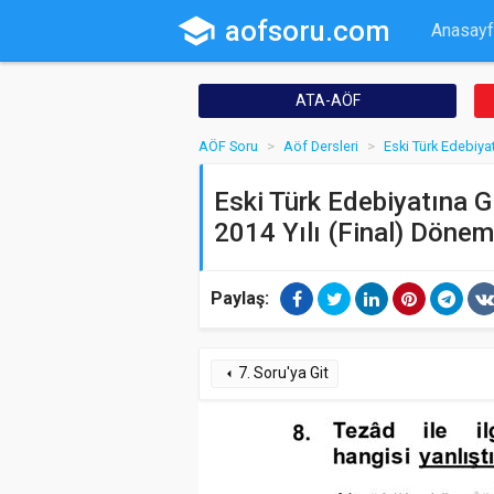
school
aofsoru.com
Anasayf
ATA-AÖF
AÖF Soru
Aöf Dersleri
Eski Türk Edebiyat
Eski Türk Edebiyatına Gi
2014 Yılı (Final) Dönem
Paylaş:
7. Soru'ya Git
arrow_left