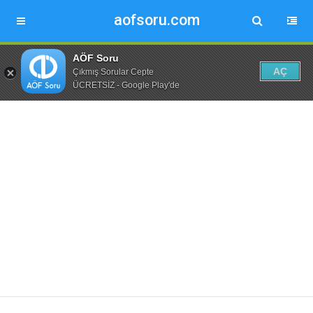
aofsoru.com
AÖF Soru
AÇ
Çıkmış Sorular Cepte
ÜCRETSİZ - Google Play'de