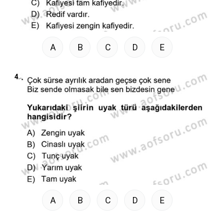
A
B
C
D
E
4.
A
B
C
D
E