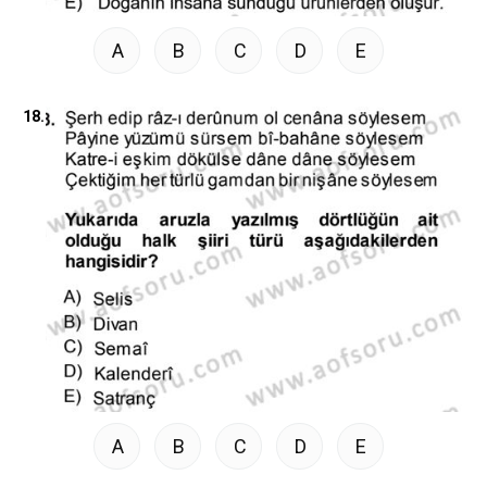
A
B
C
D
E
18.
A
B
C
D
E