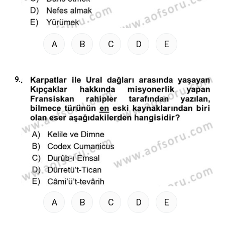
A
B
C
D
E
9.
A
B
C
D
E