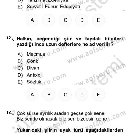
A
B
C
D
E
12.
A
B
C
D
E
13.