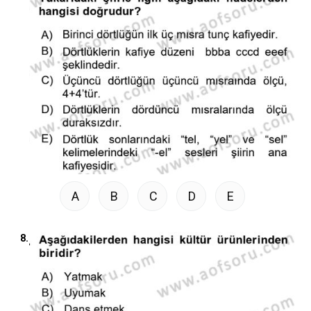
A
B
C
D
E
8.