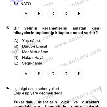
A
B
C
D
E
15.
A
B
C
D
E
16.