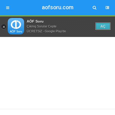
aofsoru.com
AÖF Soru
AÇ
Çıkmış Sorular Cepte
ÜCRETSİZ - Google Play'de