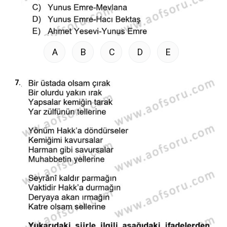
A
B
C
D
E
7.