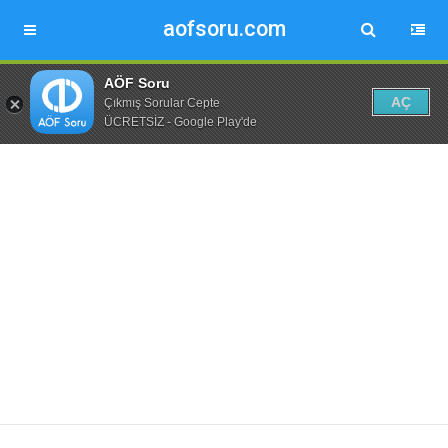
aofsoru.com
AÖF Soru
AÇ
Çıkmış Sorular Cepte
ÜCRETSİZ - Google Play'de