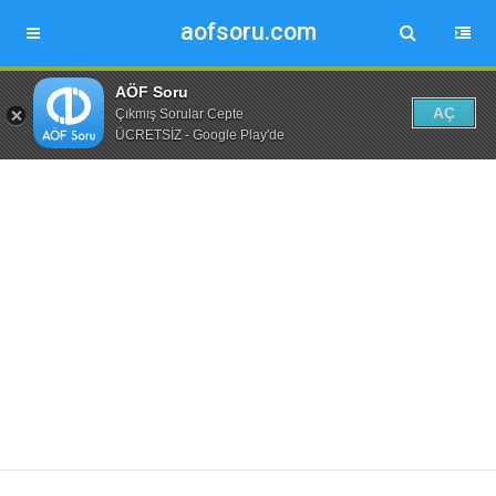
aofsoru.com
AÖF Soru
AÇ
Çıkmış Sorular Cepte
ÜCRETSİZ - Google Play'de