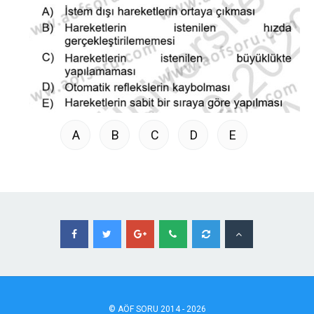
A
B
C
D
E
©
AÖF
SORU 2014 - 2026