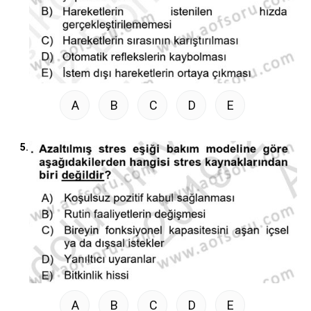
A
B
C
D
E
5.
A
B
C
D
E