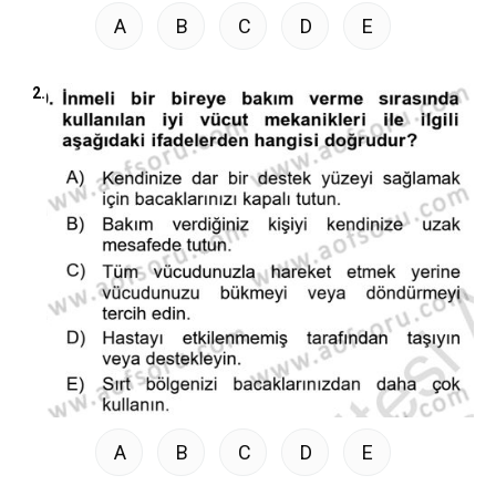
A
B
C
D
E
2.
A
B
C
D
E