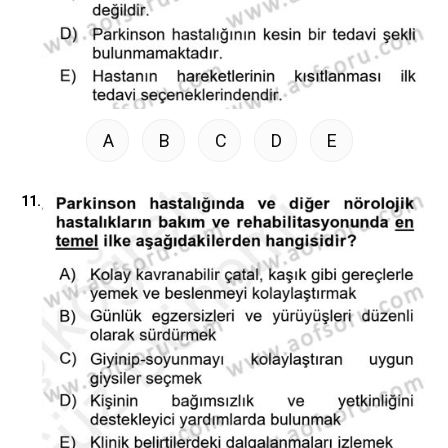
A
B
C
D
E
11.