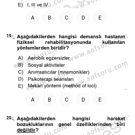
A
B
C
D
E
19.
A
B
C
D
E
20.