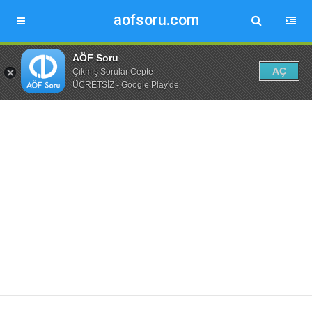
aofsoru.com
AÖF Soru
AÇ
Çıkmış Sorular Cepte
ÜCRETSİZ - Google Play'de