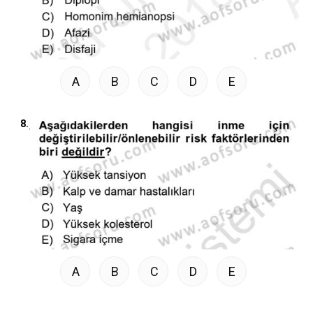
A
B
C
D
E
8.
A
B
C
D
E