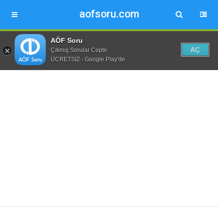
aofsoru.com
AÖF Soru
AÇ
Çıkmış Sorular Cepte
ÜCRETSİZ - Google Play'de