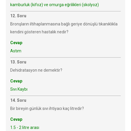
kamburluk (kifoz) ve omurga eğrilikleri (skolyoz)
12. Soru
Bronşların iltihaplanmasına bağlı geriye dönüşlü tıkanıklıkla
kendini gösteren hastalık nedir?
Cevap
Astım
13. Soru
Dehidratasyon ne demektir?
Cevap
Sıvı Kaybı
14. Soru
Bir bireyin günlük sıvı ihtiyacı kaç litredir?
Cevap
1.5 - 2 litre arası