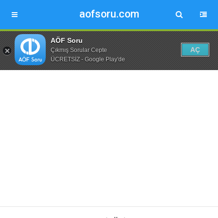
aofsoru.com
AÖF Soru
AÇ
Çıkmış Sorular Cepte
ÜCRETSİZ - Google Play'de