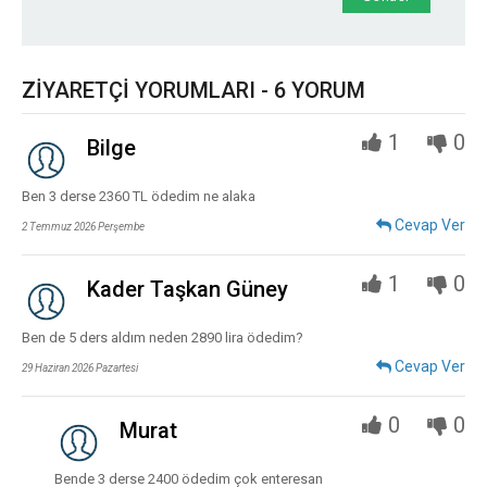
ZİYARETÇİ YORUMLARI - 6 YORUM
1
0
Bilge
Ben 3 derse 2360 TL ödedim ne alaka
Cevap Ver
2 Temmuz 2026 Perşembe
1
0
Kader Taşkan Güney
Ben de 5 ders aldım neden 2890 lira ödedim?
Cevap Ver
29 Haziran 2026 Pazartesi
0
0
Murat
Bende 3 derse 2400 ödedim çok enteresan