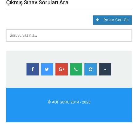
Çıkmış Sınav Soruları Ara
Derse Geri Git
©
AÖF
SORU 2014 - 2026