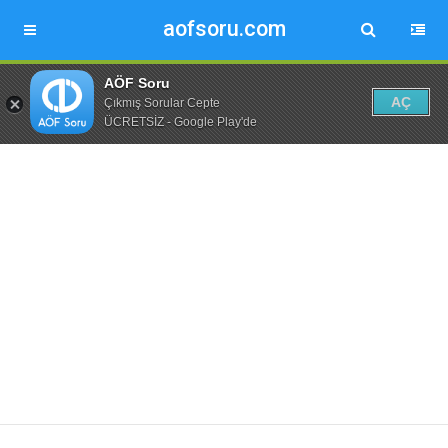
aofsoru.com
AÖF Soru
AÇ
Çıkmış Sorular Cepte
ÜCRETSİZ - Google Play'de