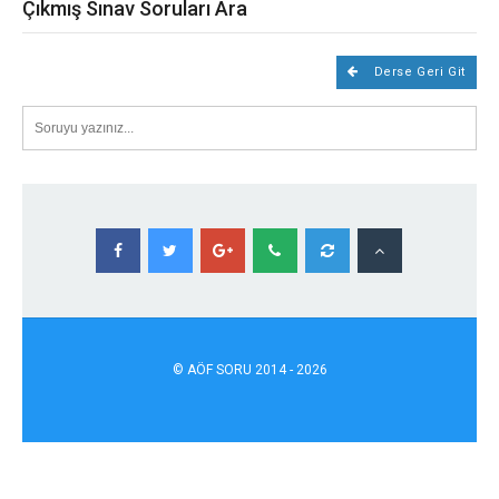
Çıkmış Sınav Soruları Ara
Derse Geri Git
©
AÖF
SORU 2014 - 2026