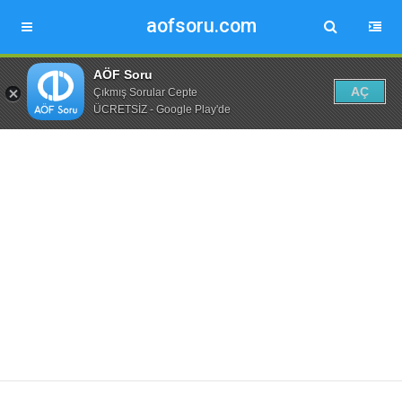
aofsoru.com
AÖF Soru
AÇ
Çıkmış Sorular Cepte
ÜCRETSİZ - Google Play'de