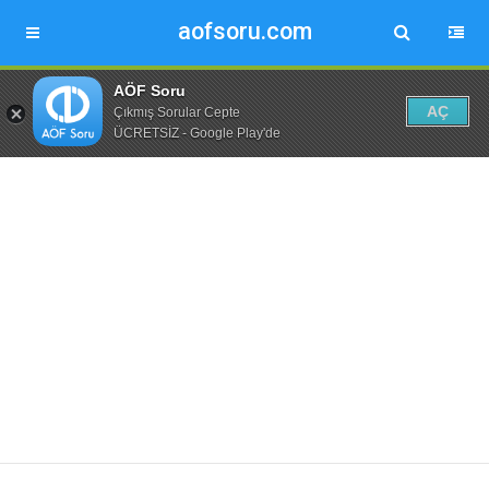
aofsoru.com
AÖF Soru
AÇ
Çıkmış Sorular Cepte
ÜCRETSİZ - Google Play'de