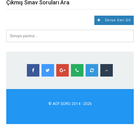
Çıkmış Sınav Soruları Ara
Derse Geri Git
©
AÖF
SORU 2014 - 2026