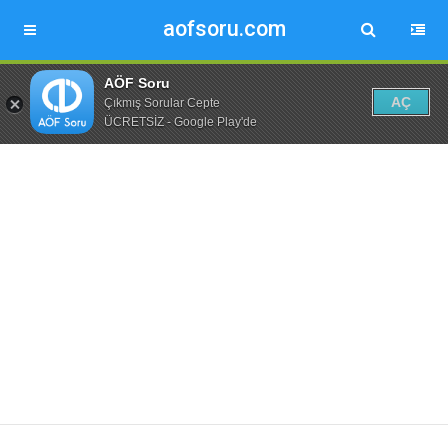
aofsoru.com
AÖF Soru
AÇ
Çıkmış Sorular Cepte
ÜCRETSİZ - Google Play'de