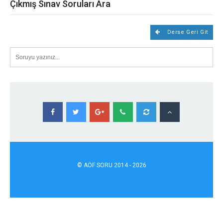
Çıkmış Sınav Soruları Ara
Derse Geri Git
©
AÖF
SORU 2014 - 2026