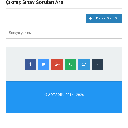
Çıkmış Sınav Soruları Ara
Derse Geri Git
©
AÖF
SORU 2014 - 2026