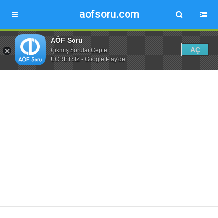
aofsoru.com
AÖF Soru
AÇ
Çıkmış Sorular Cepte
ÜCRETSİZ - Google Play'de