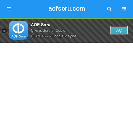
aofsoru.com
AÖF Soru
AÇ
Çıkmış Sorular Cepte
ÜCRETSİZ - Google Play'de