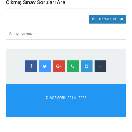
Çıkmış Sınav Soruları Ara
Derse Geri Git
©
AÖF
SORU 2014 - 2026