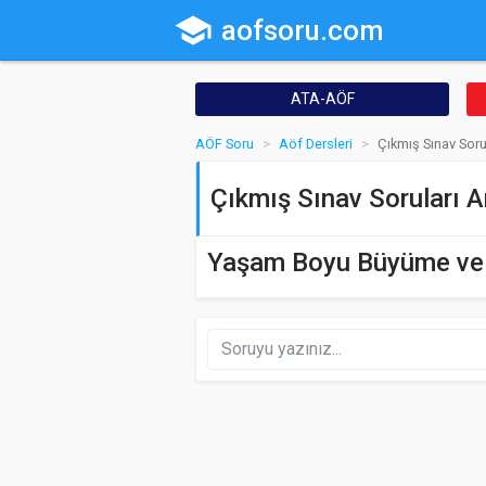
school
aofsoru.com
ATA-AÖF
AÖF Soru
Aöf Dersleri
Çıkmış Sınav Soru
Çıkmış Sınav Soruları A
Yaşam Boyu Büyüme ve G