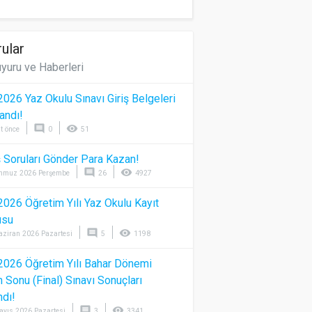
ular
yuru ve Haberleri
026 Yaz Okulu Sınavı Giriş Belgeleri
andı!
comment
visibility
t önce
0
51
 Soruları Gönder Para Kazan!
comment
visibility
mmuz 2026 Perşembe
26
4927
026 Öğretim Yılı Yaz Okulu Kayıt
usu
comment
visibility
aziran 2026 Pazartesi
5
1198
026 Öğretim Yılı Bahar Dönemi
Sonu (Final) Sınavı Sonuçları
ndı!
comment
visibility
ayıs 2026 Pazartesi
3
3341