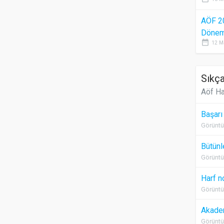
AÖF 2
Dönem 
date_range
12 M
Sıkça
Aöf Ha
Başarı
Görüntü
Bütünl
Görüntü
Harf n
Görüntü
Akadem
Görüntü