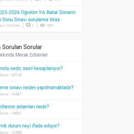
025-2026 Öğretim Yılı Bahar Dönemi
Sonu Sınavı sorularına itiraz
comment
visibility
ayıs 2026 Salı
2
1499
 Sorulan Sorular
kkında Merak Edilenler
 notu nedir, nasıl hesaplanıyor?
leme : 28118
eme sınavı neden yapılmamaktadır?
leme : 16487
otlarının anlamları nedir?
leme : 14891
ik durum neyi ifade ediyor?
leme : 13968