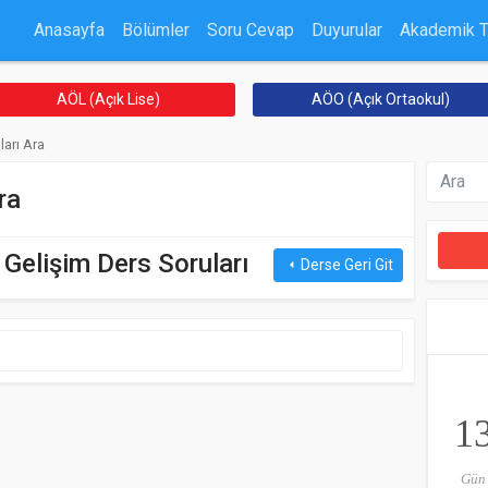
Anasayfa
Bölümler
Soru Cevap
Duyurular
Akademik 
AÖL (Açık Lise)
AÖO (Açık Ortaokul)
ları Ara
ra
elişim Ders Soruları
Derse Geri Git
arrow_left
1
Gün