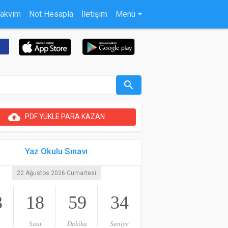
Takvim
Not Hesapla
İletişim
Menü
search
cloud_upload
PDF YÜKLE PARA KAZAN
Yaz Okulu Sınavı
22 Ağustos 2026 Cumartesi
3
18
59
34
Saat
Dakika
Saniye