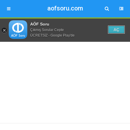
aofsoru.com
AÖF Soru
AÇ
Çıkmış Sorular Cepte
ÜCRETSİZ - Google Play'de