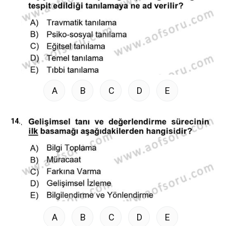
A
B
C
D
E
14.
A
B
C
D
E