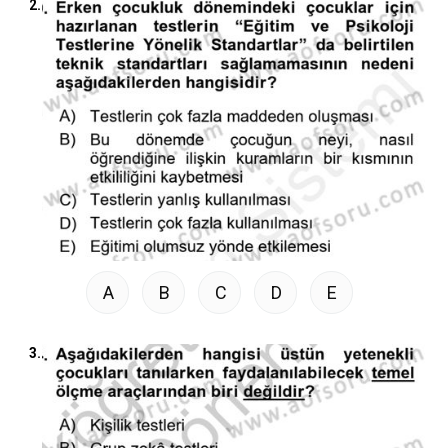
2.
A
B
C
D
E
3.