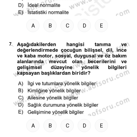
A
B
C
D
E
7.
A
B
C
D
E