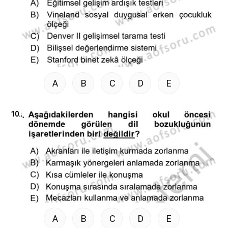
A
B
C
D
E
10.
A
B
C
D
E