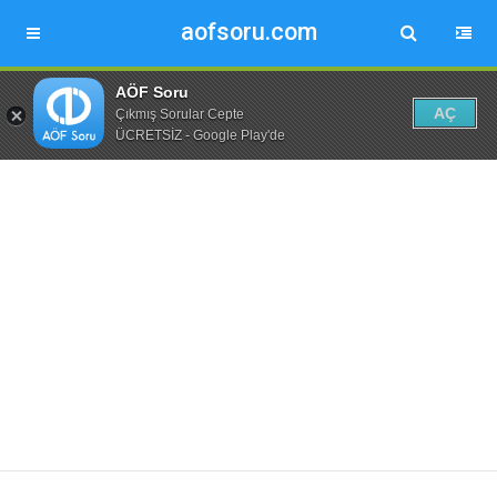
aofsoru.com
AÖF Soru
AÇ
Çıkmış Sorular Cepte
ÜCRETSİZ - Google Play'de