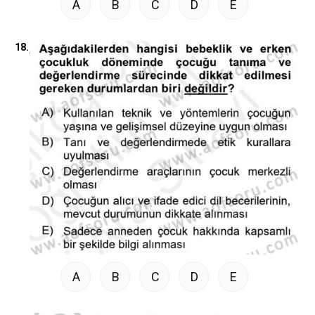
A
B
C
D
E
18.
A
B
C
D
E