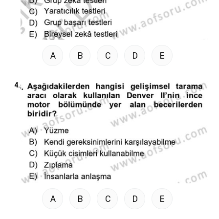
A
B
C
D
E
4.
A
B
C
D
E