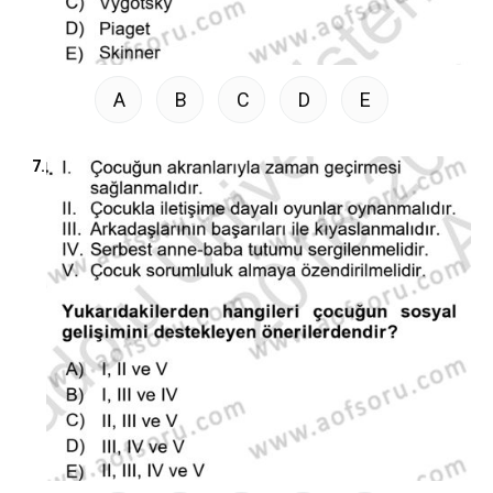
A
B
C
D
E
7.