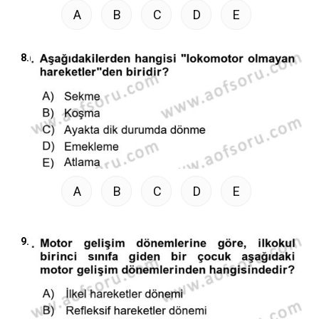
A
B
C
D
E
8.
A
B
C
D
E
9.