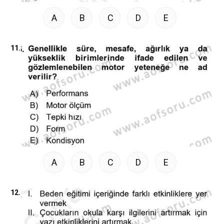
A
B
C
D
E
11.
A
B
C
D
E
12.