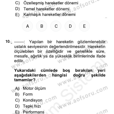
A
B
C
D
E
10.