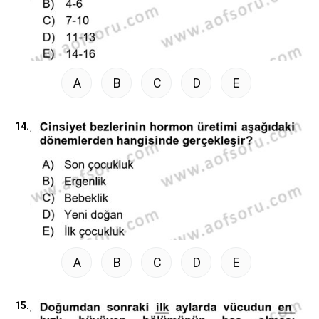
A
B
C
D
E
14.
A
B
C
D
E
15.