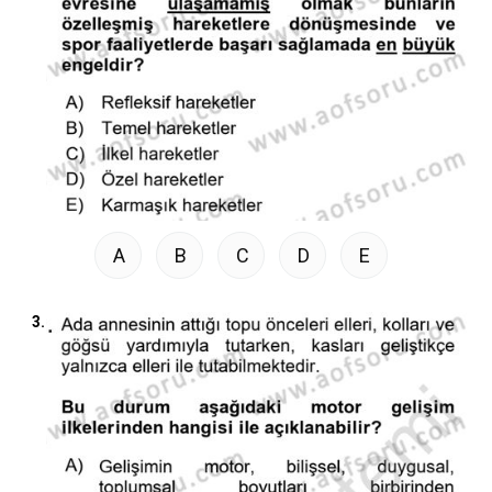
A
B
C
D
E
3.