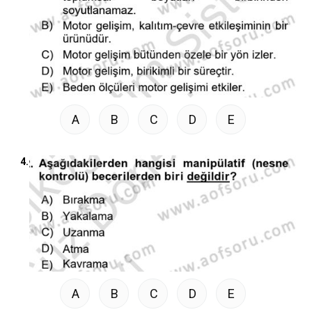
A
B
C
D
E
4.
A
B
C
D
E