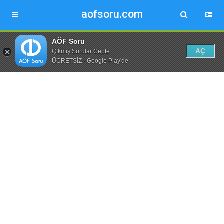
aofsoru.com
AÖF Soru
AÇ
Çıkmış Sorular Cepte
ÜCRETSİZ - Google Play'de