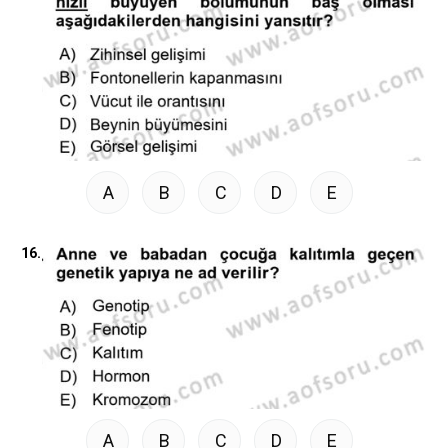
A
B
C
D
E
16.
A
B
C
D
E