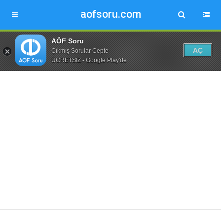
aofsoru.com
AÖF Soru
AÇ
Çıkmış Sorular Cepte
ÜCRETSİZ - Google Play'de