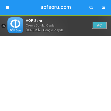
aofsoru.com
AÖF Soru
AÇ
Çıkmış Sorular Cepte
ÜCRETSİZ - Google Play'de