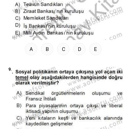
A
B
C
D
E
9.