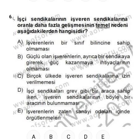
6.
A
B
C
D
E