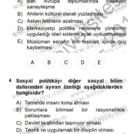
A
B
C
D
E
4.