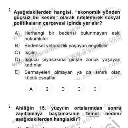
2.
A
B
C
D
E
3.