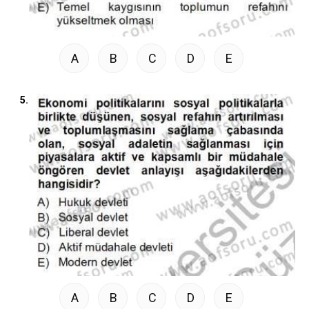
A
B
C
D
E
5.
A
B
C
D
E