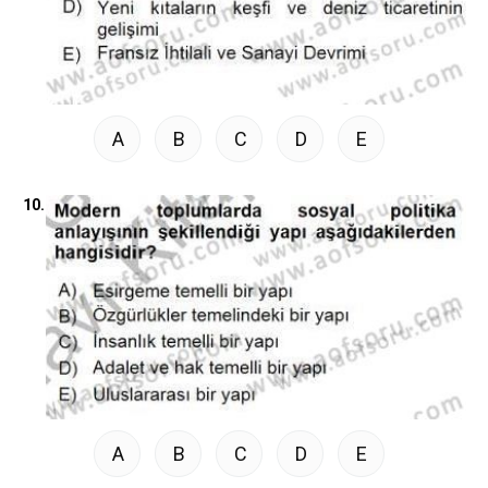
A
B
C
D
E
10.
A
B
C
D
E