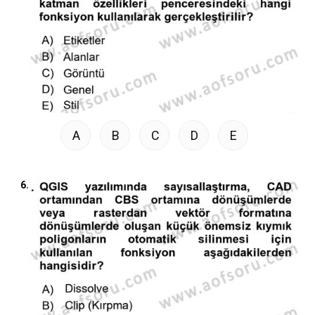
A
B
C
D
E
6.