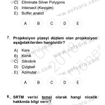
A
B
C
D
E
7.
A
B
C
D
E
8.