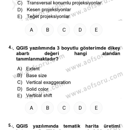
A
B
C
D
E
4.
A
B
C
D
E
5.