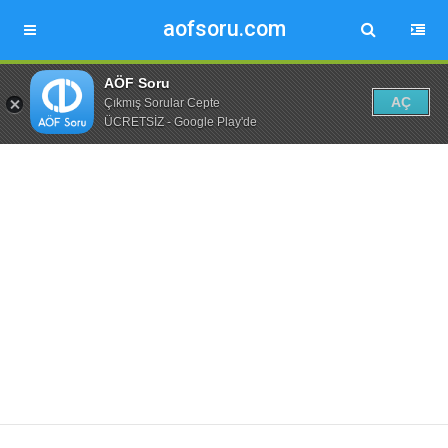
aofsoru.com
AÖF Soru
AÇ
Çıkmış Sorular Cepte
ÜCRETSİZ - Google Play'de