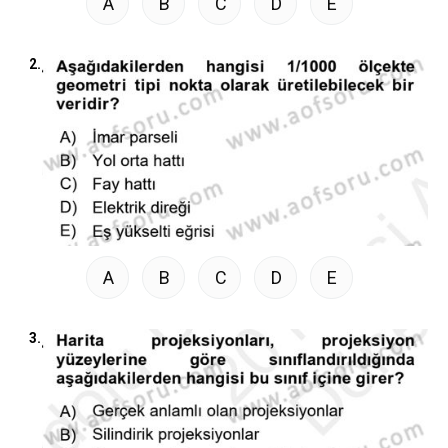
A
B
C
D
E
2.
A
B
C
D
E
3.