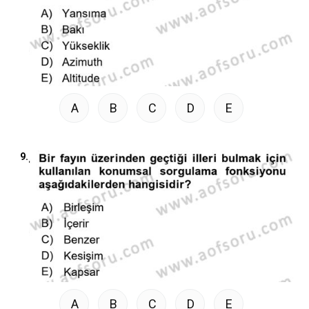
A
B
C
D
E
9.
A
B
C
D
E