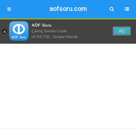
aofsoru.com
AÖF Soru
AÇ
Çıkmış Sorular Cepte
ÜCRETSİZ - Google Play'de