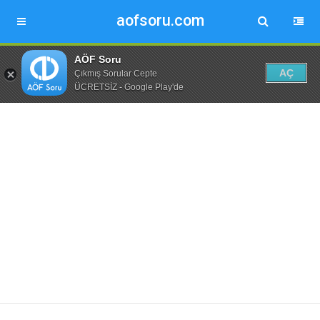
aofsoru.com
AÖF Soru
AÇ
Çıkmış Sorular Cepte
ÜCRETSİZ - Google Play'de