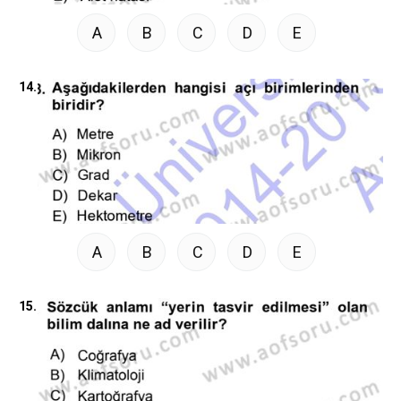
A
B
C
D
E
14.
A
B
C
D
E
15.