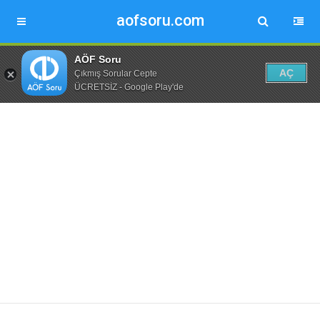
aofsoru.com
AÖF Soru
AÇ
Çıkmış Sorular Cepte
ÜCRETSİZ - Google Play'de