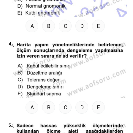
A
B
C
D
E
4.
A
B
C
D
E
5.