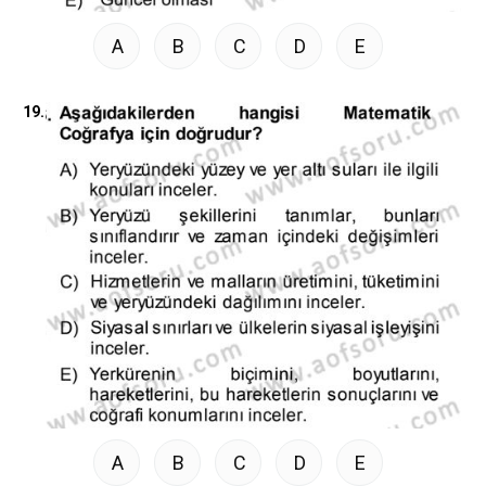
A
B
C
D
E
19.
A
B
C
D
E