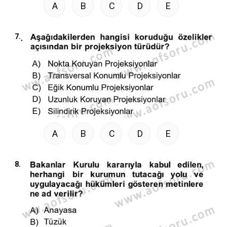
A
B
C
D
E
7.
A
B
C
D
E
8.