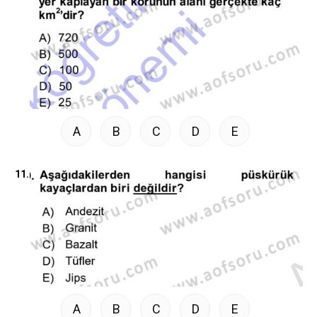
A
B
C
D
E
11.
A
B
C
D
E