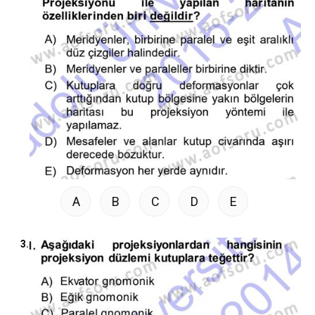
A
B
C
D
E
3.