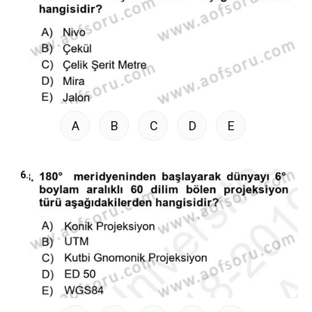
A
B
C
D
E
6.