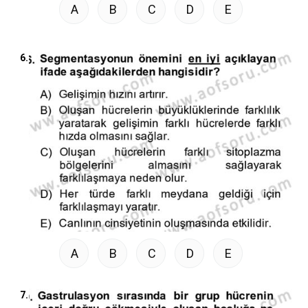
A
B
C
D
E
6.
A
B
C
D
E
7.