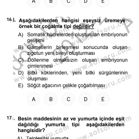
A
B
C
D
E
16.
A
B
C
D
E
17.