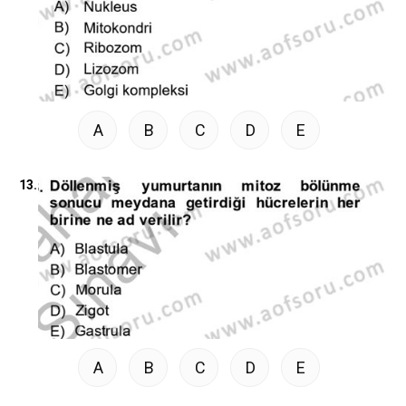
A
B
C
D
E
13.
A
B
C
D
E