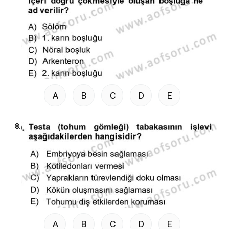
A
B
C
D
E
8.
A
B
C
D
E