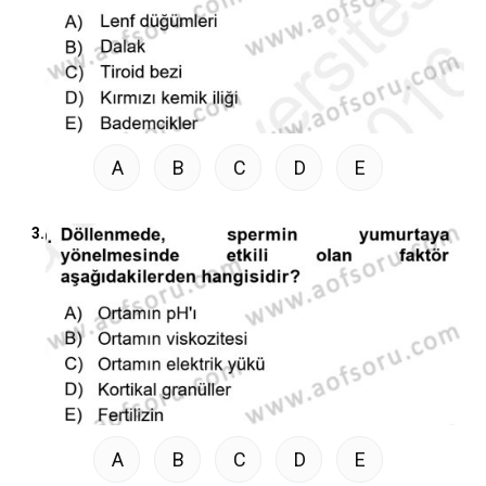
A
B
C
D
E
3.
A
B
C
D
E