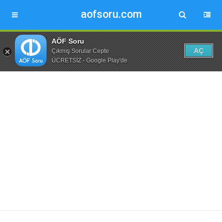
aofsoru.com
AÖF Soru
AÇ
Çıkmış Sorular Cepte
ÜCRETSİZ - Google Play'de