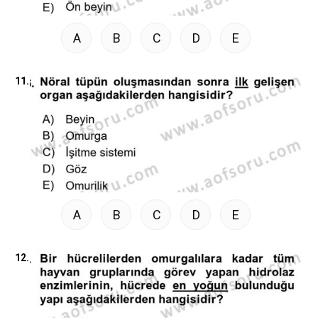
A
B
C
D
E
11.
A
B
C
D
E
12.