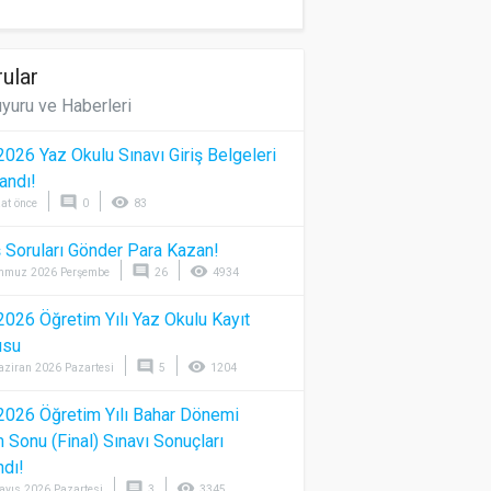
ular
yuru ve Haberleri
026 Yaz Okulu Sınavı Giriş Belgeleri
andı!
comment
visibility
at önce
0
83
 Soruları Gönder Para Kazan!
comment
visibility
mmuz 2026 Perşembe
26
4934
026 Öğretim Yılı Yaz Okulu Kayıt
usu
comment
visibility
aziran 2026 Pazartesi
5
1204
026 Öğretim Yılı Bahar Dönemi
Sonu (Final) Sınavı Sonuçları
ndı!
comment
visibility
ayıs 2026 Pazartesi
3
3345