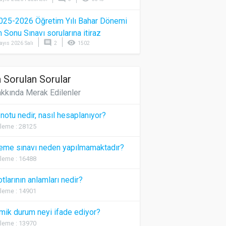
025-2026 Öğretim Yılı Bahar Dönemi
Sonu Sınavı sorularına itiraz
comment
visibility
ayıs 2026 Salı
2
1502
 Sorulan Sorular
kkında Merak Edilenler
 notu nedir, nasıl hesaplanıyor?
leme : 28125
eme sınavı neden yapılmamaktadır?
leme : 16488
otlarının anlamları nedir?
leme : 14901
ik durum neyi ifade ediyor?
leme : 13970