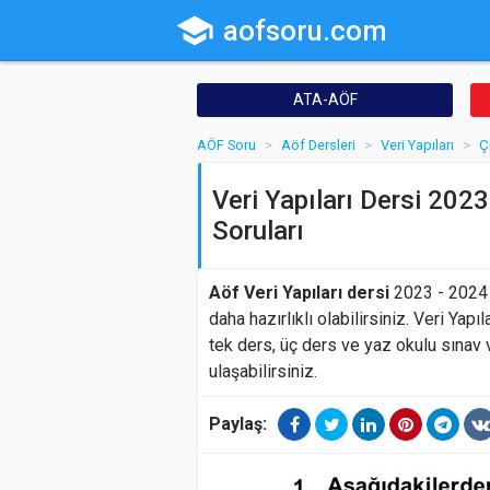
school
aofsoru.com
ATA-AÖF
AÖF Soru
Aöf Dersleri
Veri Yapıları
Ç
Veri Yapıları Dersi 2023
Soruları
Aöf Veri Yapıları dersi
2023 - 2024 
daha hazırlıklı olabilirsiniz. Veri Yapı
tek ders, üç ders ve yaz okulu sınav 
ulaşabilirsiniz.
Paylaş: