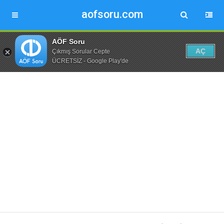
aofsoru.com
AÖF Soru
AÇ
Çıkmış Sorular Cepte
ÜCRETSİZ - Google Play'de