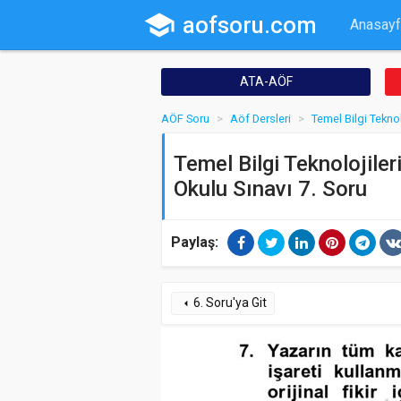
school
aofsoru.com
Anasayf
ATA-AÖF
AÖF Soru
Aöf Dersleri
Temel Bilgi Teknol
Temel Bilgi Teknolojiler
Okulu Sınavı 7. Soru
Paylaş:
6. Soru'ya Git
arrow_left