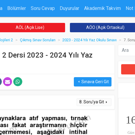
a
Bölümler
Soru Cevap
Duyurular
Akademik Takvim
Not
AÖL (Açık Lise)
AÖO (Açık Ortaokul)
ojileri 2
Çıkmış Sınav Soruları
2023 - 2024 Yılı Yaz Okulu Sınavı
7. Sor
i 2 Dersi 2023 - 2024 Yılı Yaz
Sınava Geri Git
arrow_left
8. Soru'ya Git
arrow_right
1
Gün