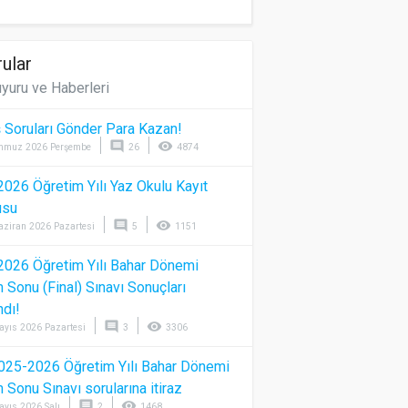
ular
yuru ve Haberleri
 Soruları Gönder Para Kazan!
comment
visibility
mmuz 2026 Perşembe
26
4874
026 Öğretim Yılı Yaz Okulu Kayıt
usu
comment
visibility
aziran 2026 Pazartesi
5
1151
026 Öğretim Yılı Bahar Dönemi
Sonu (Final) Sınavı Sonuçları
ndı!
comment
visibility
ayıs 2026 Pazartesi
3
3306
025-2026 Öğretim Yılı Bahar Dönemi
Sonu Sınavı sorularına itiraz
comment
visibility
ayıs 2026 Salı
2
1468