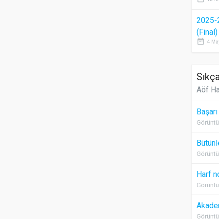
2025-
(Final
date_range
4 Ma
Sıkça
Aöf Ha
Başarı
Görüntü
Bütünl
Görüntü
Harf n
Görüntü
Akadem
Görüntü