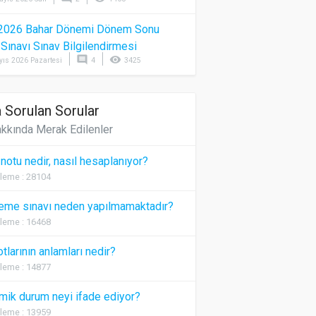
2026 Bahar Dönemi Dönem Sonu
) Sınavı Sınav Bilgilendirmesi
comment
visibility
yıs 2026 Pazartesi
4
3425
 Sorulan Sorular
kkında Merak Edilenler
 notu nedir, nasıl hesaplanıyor?
leme : 28104
eme sınavı neden yapılmamaktadır?
leme : 16468
otlarının anlamları nedir?
leme : 14877
ik durum neyi ifade ediyor?
leme : 13959