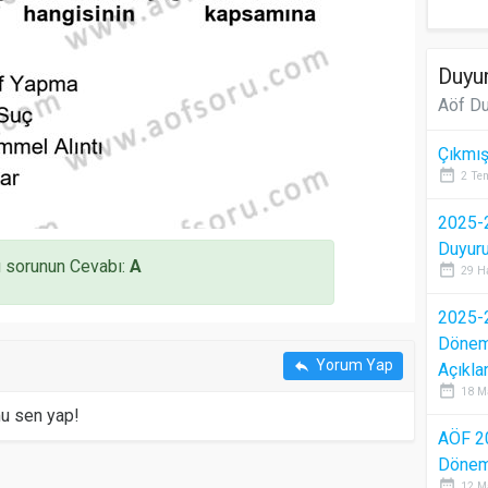
Duyur
Aöf Du
Çıkmış
date_range
2 Te
2025-2
Duyur
 sorunun Cevabı:
A
date_range
29 H
2025-2
Dönem 
Yorum Yap
reply
Açıkla
date_range
18 M
mu sen yap!
AÖF 2
Dönem 
date_range
12 M