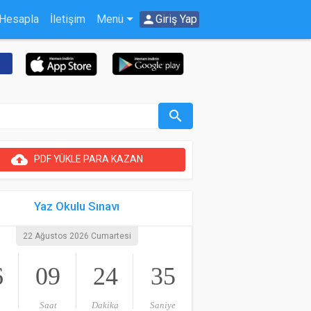
 Hesapla
İletişim
Menü
person
Giriş Yap
u
search
cloud_upload
PDF YÜKLE PARA KAZAN
Yaz Okulu Sınavı
22 Ağustos 2026 Cumartesi
6
09
24
35
Saat
Dakika
Saniye