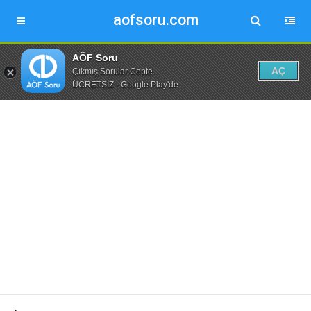
aofsoru.com
AÖF Soru
AÇ
Çıkmış Sorular Cepte
ÜCRETSİZ - Google Play'de