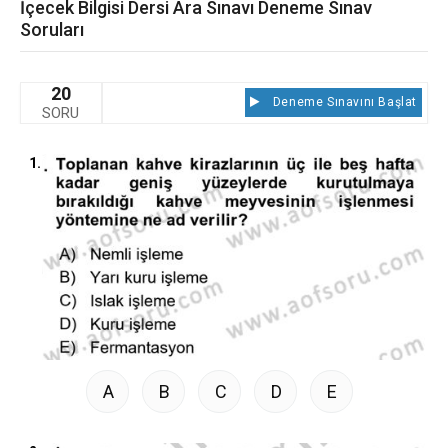
İçecek Bilgisi Dersi Ara Sınavı Deneme Sınav
Soruları
20
Deneme Sınavını Başlat
SORU
1.
A
B
C
D
E