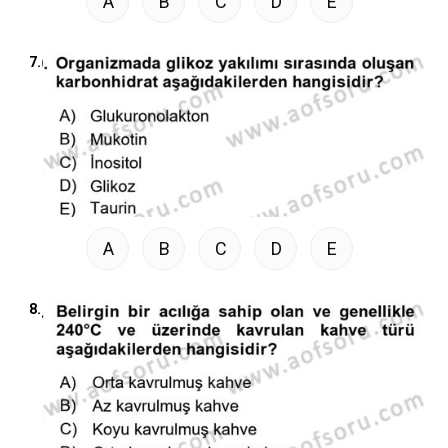
A
B
C
D
E
7.
A
B
C
D
E
8.