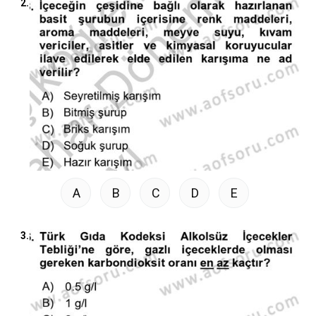
2.
A
B
C
D
E
3.