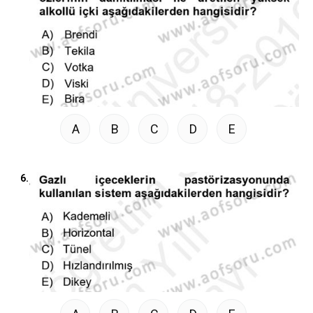
A
B
C
D
E
6.