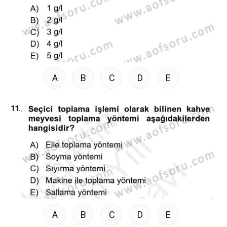
A
B
C
D
E
11.
A
B
C
D
E