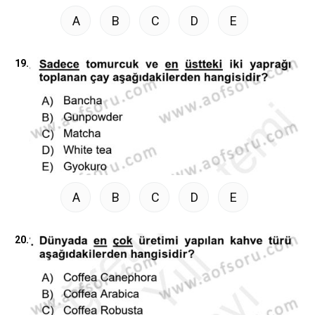
A
B
C
D
E
19.
A
B
C
D
E
20.