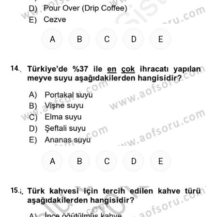
A
B
C
D
E
14.
A
B
C
D
E
15.