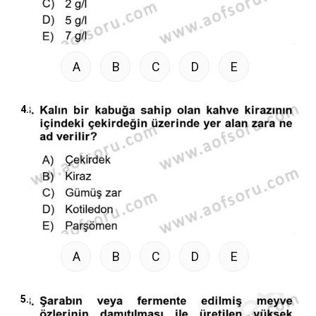
A
B
C
D
E
4.
A
B
C
D
E
5.