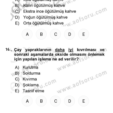
A
B
C
D
E
16.
A
B
C
D
E