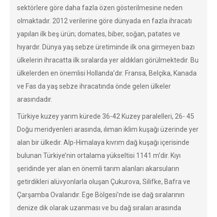
sektörlere göre daha fazla özen gösterilmesine neden
olmaktadır. 2012 verilerine göre dünyada en fazla ihracatı
yapılan ilk beş ürün; domates, biber, soğan, patates ve
hıyardır. Dünya yaş sebze üretiminde ilk ona girmeyen bazı
ülkelerin ihracatta ilk sıralarda yer aldıkları görülmektedir. Bu
ülkelerden en önemlisi Hollanda’dır. Fransa, Belçika, Kanada
ve Fas da yaş sebze ihracatında önde gelen ülkeler
arasındadır.
Türkiye kuzey yarım kürede 36-42 Kuzey paralelleri, 26- 45
Doğu meridyenleri arasında, ılıman iklim kuşağı üzerinde yer
alan bir ülkedir. Alp-Himalaya kıvrım dağ kuşağı içerisinde
bulunan Türkiye’nin ortalama yükseltisi 1141 m’dir. Kıyı
şeridinde yer alan en önemli tarım alanları akarsuların
getirdikleri alüvyonlarla oluşan Çukurova, Silifke, Bafra ve
Çarşamba Ovalarıdır. Ege Bölgesi’nde ise dağ sıralarının
denize dik olarak uzanması ve bu dağ sıraları arasında