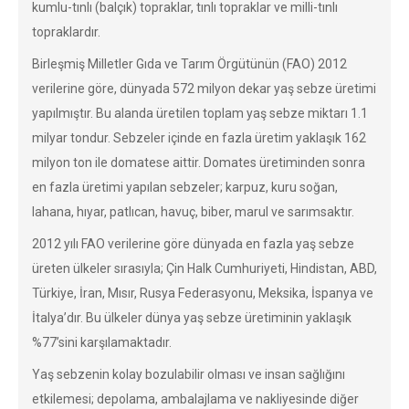
kumlu-tınlı (balçık) topraklar, tınlı topraklar ve milli-tınlı
topraklardır.
Birleşmiş Milletler Gıda ve Tarım Örgütünün (FAO) 2012
verilerine göre, dünyada 572 milyon dekar yaş sebze üretimi
yapılmıştır. Bu alanda üretilen toplam yaş sebze miktarı 1.1
milyar tondur. Sebzeler içinde en fazla üretim yaklaşık 162
milyon ton ile domatese aittir. Domates üretiminden sonra
en fazla üretimi yapılan sebzeler; karpuz, kuru soğan,
lahana, hıyar, patlıcan, havuç, biber, marul ve sarımsaktır.
2012 yılı FAO verilerine göre dünyada en fazla yaş sebze
üreten ülkeler sırasıyla; Çin Halk Cumhuriyeti, Hindistan, ABD,
Türkiye, İran, Mısır, Rusya Federasyonu, Meksika, İspanya ve
İtalya’dır. Bu ülkeler dünya yaş sebze üretiminin yaklaşık
%77’sini karşılamaktadır.
Yaş sebzenin kolay bozulabilir olması ve insan sağlığını
etkilemesi; depolama, ambalajlama ve nakliyesinde diğer