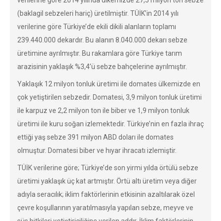
verilerine göre 2014 yılında ülkemizde 27,5 milyon ton sebze
(baklagil sebzeleri hariç) üretilmiştir. TÜİK’in 2014 yılı
verilerine göre Türkiye’de ekili dikili alanların toplamı
239.440.000 dekardır. Bu alanın 8.040.000 dekarı sebze
üretimine ayrılmıştır. Bu rakamlara göre Türkiye tarım
arazisinin yaklaşık %3,4’ü sebze bahçelerine ayrılmıştır.
Yaklaşık 12 milyon tonluk üretimi ile domates ülkemizde en
çok yetiştirilen sebzedir. Domatesi, 3,9 milyon tonluk üretimi
ile karpuz ve 2,2 milyon ton ile biber ve 1,9 milyon tonluk
üretimi ile kuru soğan izlemektedir. Türkiye’nin en fazla ihraç
ettiği yaş sebze 391 milyon ABD doları ile domates
olmuştur. Domatesi biber ve hıyar ihracatı izlemiştir.
TÜİK verilerine göre; Türkiye’de son yirmi yılda örtülü sebze
üretimi yaklaşık üç kat artmıştır. Örtü altı üretim veya diğer
adıyla seracılık; iklim faktörlerinin etkisinin azaltılarak özel
çevre koşullarının yaratılmasıyla yapılan sebze, meyve ve