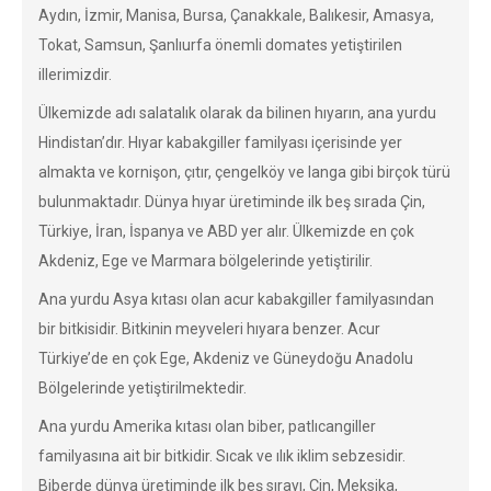
Aydın, İzmir, Manisa, Bursa, Çanakkale, Balıkesir, Amasya,
Tokat, Samsun, Şanlıurfa önemli domates yetiştirilen
illerimizdir.
Ülkemizde adı salatalık olarak da bilinen hıyarın, ana yurdu
Hindistan’dır. Hıyar kabakgiller familyası içerisinde yer
almakta ve kornişon, çıtır, çengelköy ve langa gibi birçok türü
bulunmaktadır. Dünya hıyar üretiminde ilk beş sırada Çin,
Türkiye, İran, İspanya ve ABD yer alır. Ülkemizde en çok
Akdeniz, Ege ve Marmara bölgelerinde yetiştirilir.
Ana yurdu Asya kıtası olan acur kabakgiller familyasından
bir bitkisidir. Bitkinin meyveleri hıyara benzer. Acur
Türkiye’de en çok Ege, Akdeniz ve Güneydoğu Anadolu
Bölgelerinde yetiştirilmektedir.
Ana yurdu Amerika kıtası olan biber, patlıcangiller
familyasına ait bir bitkidir. Sıcak ve ılık iklim sebzesidir.
Biberde dünya üretiminde ilk beş sırayı, Çin, Meksika,