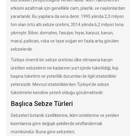
süs bitkileri yetiştiriciliğine verilen addır. İklim faktörlerinin
etkisini azaltmak için genellikle cam, plastik, ve naylonlardan
yararlanılır. Bu yapılara da sera denir. 1995 yılında 2,3 milyon
ton olan örtü altı sebze üretimi, 2014 yılında 6,2 milyon tona
çıkmıştır. Biber, domates, fasulye, hıyar, karpuz, kavun,
marul, patlıcan, roka ve taze soğan en fazla artış görülen
sebzelerdir.
Türkiye önemli bir sebze üreticisi ülke olmasına karşın
üretilen sebzelerin ne kadarının yurt içinde tüketildiği, kişi
başına tüketimi ve yeterlilik durumları ile ilgili istatistikler
yetersizdir. Mevcut istatistiklerden Türkiye’de sebze
tüketiminin kendine yeterli olduğu görülmektedir.
Başlıca Sebze Türleri
Sebzeleri botanik özelliklerine, iklim isteklerine ve yenilen
kısımlarına göre değişik şekillerde sınıflandırmak
mümkündür. Buna göre sebzeleri;