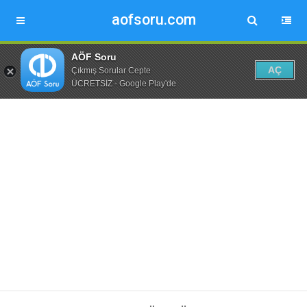
aofsoru.com
AÖF Soru
AÇ
Çıkmış Sorular Cepte
ÜCRETSİZ - Google Play'de