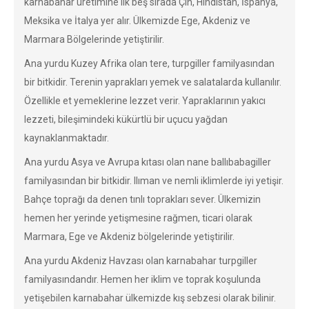
karnabahar üretimine ilk beş sırada Çin, Hindistan, İspanya,
Meksika ve İtalya yer alır. Ülkemizde Ege, Akdeniz ve
Marmara Bölgelerinde yetiştirilir.
Ana yurdu Kuzey Afrika olan tere, turpgiller familyasından
bir bitkidir. Terenin yaprakları yemek ve salatalarda kullanılır.
Özellikle et yemeklerine lezzet verir. Yapraklarının yakıcı
lezzeti, bileşimindeki kükürtlü bir uçucu yağdan
kaynaklanmaktadır.
Ana yurdu Asya ve Avrupa kıtası olan nane ballıbabagiller
familyasından bir bitkidir. Ilıman ve nemli iklimlerde iyi yetişir.
Bahçe toprağı da denen tınlı toprakları sever. Ülkemizin
hemen her yerinde yetişmesine rağmen, ticari olarak
Marmara, Ege ve Akdeniz bölgelerinde yetiştirilir.
Ana yurdu Akdeniz Havzası olan karnabahar turpgiller
familyasındandır. Hemen her iklim ve toprak koşulunda
yetişebilen karnabahar ülkemizde kış sebzesi olarak bilinir.