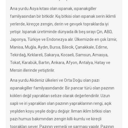
Ana yurdu Asya kıtası olan ıspanak, ıspanakgiller
familyasından bir bitkidir. Kış bitkisi olan ıspanak serin iklimli
yerlerde, kireççe zengin, derin ve gevşek topraklarda iyi
yetişir. Ispanak üretiminde dünyada ilk beş sırayı Çin, ABD,
Japonya, Türkiye ve Endonezya alır. Ülkemizde en çok İzmir,
Manisa, Muğla, Aydın, Bursa, Bilecik, Çanakkale, Edirne,
Tekirdağ, Kırklareli, Sakarya, Kocaeli, Samsun, Amasya,
Tokat, Karabük, Bartın, Ankara, Afyon, Antalya, Hatay ve
Mersin illerinde yetiştirilir.
Ana yurdu Akdeniz ülkeleri ve Orta Doğu olan pazı
ıspanakgiller familyasındandır. Bir pancar türü olan pazının
kökleri değil yaprakları sebze olarak değerlendirilir. Uzun
saplı ve iri yaprakları olan pazının yapraklarının rengi, açık
yeşilden koyu yeşile doğru değişir. Ilıman iklim bitkisi olan
pazı humus bakımından zengin killi-kumlu ve kireçli
toprakları sever. Pazının yemeği ve sarması yapılır. Pazının