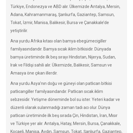
Türkiye, Endonezya ve ABD alır. Ülkemizde Antalya, Mersin,
Adana, Kahramanmaraş, Şanlıurfa, Gaziantep, Samsun,
Tokat, İzmir, Manisa, Balıkesir, Bursa ve Çanakkale’de
yetiştirilir.
Ana yurdu Afrika kıtası olan bamya ebegümecigiller
familyasındandır. Bamya sıcak iklim bitkisidir. Dünyada
bamya üretiminde ilk beş sırayı Hindistan, Nijerya, Sudan,
Irak ve Fildişi sahili alır. Ülkemizde, Balıkesir, Samsun ve
Amasya öne çıkan illerdir.
Ana yurdu Asya’nın doğu ve güneyi olan patlıcan bitkisi
patlıcangiller familyasındandır. Patlıcan sıcak iklim
sebzesidir. Yetişme döneminde bol su ister. Yeteri kadar ve
düzenli olarak sulanmadığı zaman tadı acı olur. Dünya
patlıcan üretiminde ilk beş sırada Çin, Hindistan, İran, Mısır
ve Türkiye yer alır. Antalya, Hatay, Mersin, Bursa, Çanakkale,
Kocaeli, Manisa, Aydın, Samsun, Tokat, Şanlıurfa, Gaziantep,