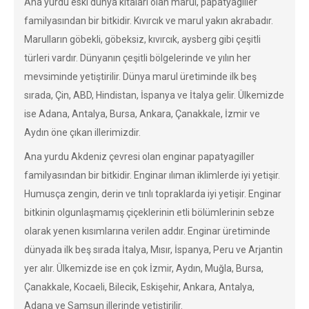
Ana yurdu eski dünya kıtaları olan marul, papatyagiller
familyasından bir bitkidir. Kıvırcık ve marul yakın akrabadır.
Marulların göbekli, göbeksiz, kıvırcık, aysberg gibi çeşitli
türleri vardır. Dünyanın çeşitli bölgelerinde ve yılın her
mevsiminde yetiştirilir. Dünya marul üretiminde ilk beş
sırada, Çin, ABD, Hindistan, İspanya ve İtalya gelir. Ülkemizde
ise Adana, Antalya, Bursa, Ankara, Çanakkale, İzmir ve
Aydın öne çıkan illerimizdir.
Ana yurdu Akdeniz çevresi olan enginar papatyagiller
familyasından bir bitkidir. Enginar ılıman iklimlerde iyi yetişir.
Humusça zengin, derin ve tınlı topraklarda iyi yetişir. Enginar
bitkinin olgunlaşmamış çiçeklerinin etli bölümlerinin sebze
olarak yenen kısımlarına verilen addır. Enginar üretiminde
dünyada ilk beş sırada İtalya, Mısır, İspanya, Peru ve Arjantin
yer alır. Ülkemizde ise en çok İzmir, Aydın, Muğla, Bursa,
Çanakkale, Kocaeli, Bilecik, Eskişehir, Ankara, Antalya,
Adana ve Samsun illerinde yetiştirilir.