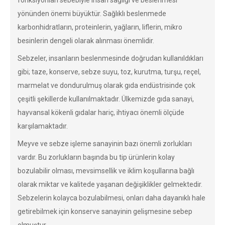
fonksiyonları sebebiyle insan sağlığı ve beslenmesi
yönünden önemi büyüktür. Sağlıklı beslenmede
karbonhidratların, proteinlerin, yağların, liflerin, mikro
besinlerin dengeli olarak alınması önemlidir.
Sebzeler, insanların beslenmesinde doğrudan kullanıldıkları
gibi; taze, konserve, sebze suyu, toz, kurutma, turşu, reçel,
marmelat ve dondurulmuş olarak gıda endüstrisinde çok
çeşitli şekillerde kullanılmaktadır. Ülkemizde gıda sanayi,
hayvansal kökenli gıdalar hariç, ihtiyacı önemli ölçüde
karşılamaktadır.
Meyve ve sebze işleme sanayinin bazı önemli zorlukları
vardır. Bu zorlukların başında bu tip ürünlerin kolay
bozulabilir olması, mevsimsellik ve iklim koşullarına bağlı
olarak miktar ve kalitede yaşanan değişiklikler gelmektedir.
Sebzelerin kolayca bozulabilmesi, onları daha dayanıklı hale
getirebilmek için konserve sanayinin gelişmesine sebep