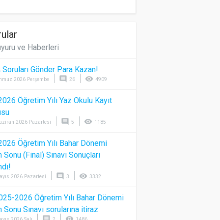
ular
yuru ve Haberleri
 Soruları Gönder Para Kazan!
comment
visibility
mmuz 2026 Perşembe
26
4909
026 Öğretim Yılı Yaz Okulu Kayıt
usu
comment
visibility
aziran 2026 Pazartesi
5
1185
026 Öğretim Yılı Bahar Dönemi
Sonu (Final) Sınavı Sonuçları
ndı!
comment
visibility
ayıs 2026 Pazartesi
3
3332
025-2026 Öğretim Yılı Bahar Dönemi
Sonu Sınavı sorularına itiraz
comment
visibility
ayıs 2026 Salı
2
1486