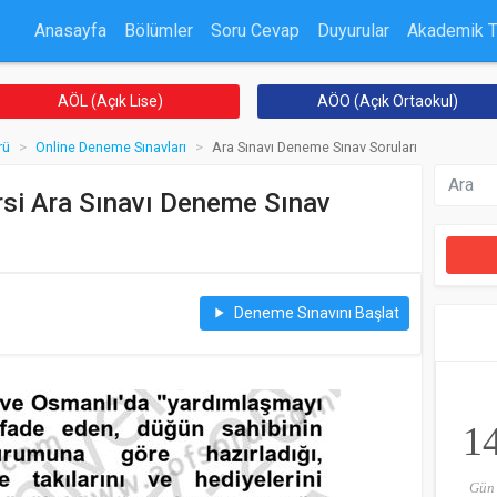
Anasayfa
Bölümler
Soru Cevap
Duyurular
Akademik 
AÖL (Açık Lise)
AÖO (Açık Ortaokul)
rü
Online Deneme Sınavları
Ara Sınavı Deneme Sınav Soruları
rsi Ara Sınavı Deneme Sınav
Deneme Sınavını Başlat
play_arrow
1
Gün