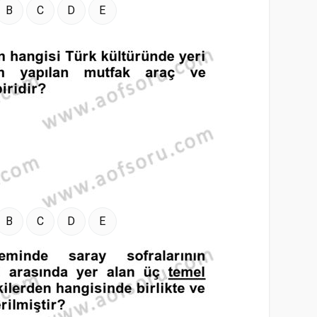
B
C
D
E
B
C
D
E