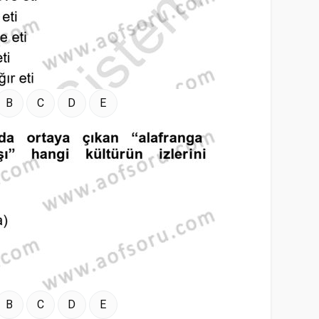
B
C
D
E
B
C
D
E