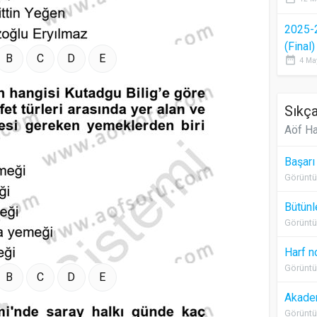
2025-
(Final
B
C
D
E
date_range
4 Ma
Sıkça
Aöf Ha
Başarı
Görüntü
Bütünl
Görüntü
Harf n
Görüntü
B
C
D
E
Akadem
Görüntü