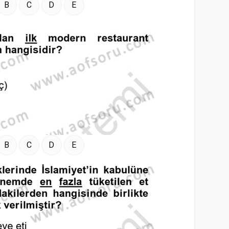
B
C
D
E
B
C
D
E