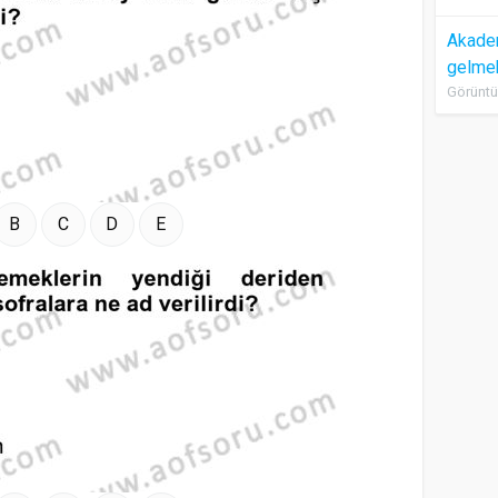
Akadem
gelme
Görüntü
B
C
D
E