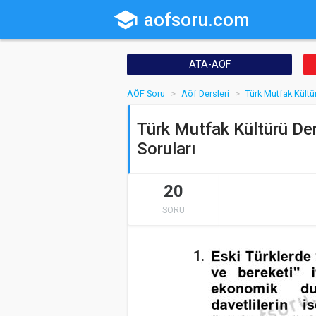
school
aofsoru.com
ATA-AÖF
AÖF Soru
Aöf Dersleri
Türk Mutfak Kültü
Türk Mutfak Kültürü De
Soruları
20
SORU
1.