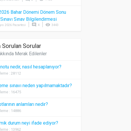
2026 Bahar Dönemi Dönem Sonu
) Sınavı Sınav Bilgilendirmesi
comment
visibility
yıs 2026 Pazartesi
4
3443
 Sorulan Sorular
kkında Merak Edilenler
 notu nedir, nasıl hesaplanıyor?
leme : 28112
eme sınavı neden yapılmamaktadır?
leme : 16475
otlarının anlamları nedir?
leme : 14886
ik durum neyi ifade ediyor?
leme : 13962