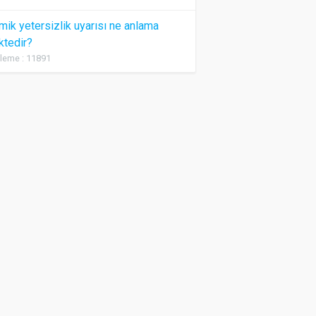
ik yetersizlik uyarısı ne anlama
ktedir?
leme : 11891