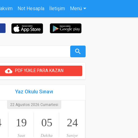
Takvim
Not Hesapla
İletişim
Menü
search
cloud_upload
PDF YÜKLE PARA KAZAN
Yaz Okulu Sınavı
22 Ağustos 2026 Cumartesi
4
19
05
23
Saat
Dakika
Saniye