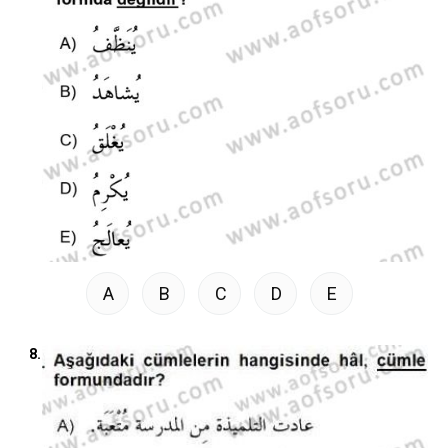
A
B
C
D
E
8.