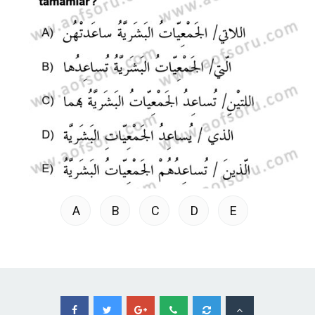
A
B
C
D
E