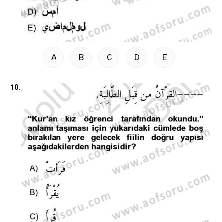
A
B
C
D
E
10.