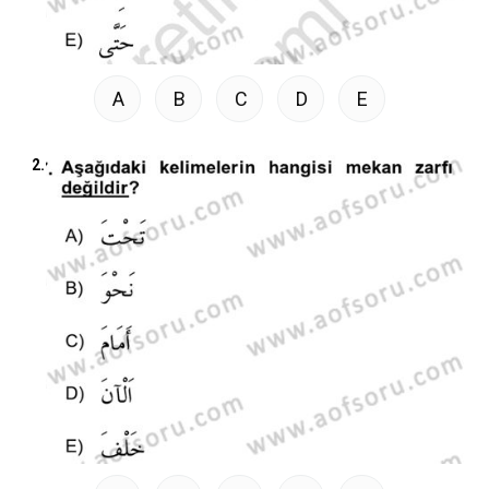
A
B
C
D
E
2.