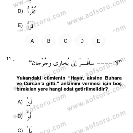
A
B
C
D
E
11.