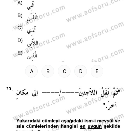
A
B
C
D
E
20.