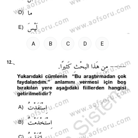
A
B
C
D
E
12.