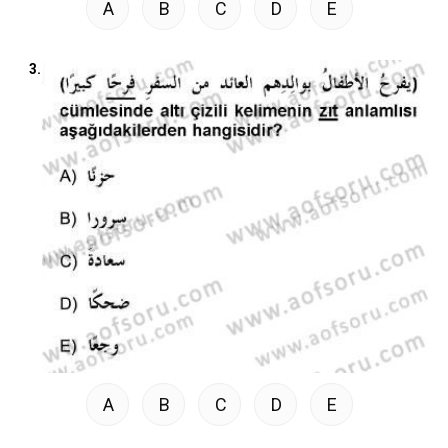
A
B
C
D
E
3.
A
B
C
D
E