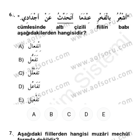
6.
A
B
C
D
E
7.