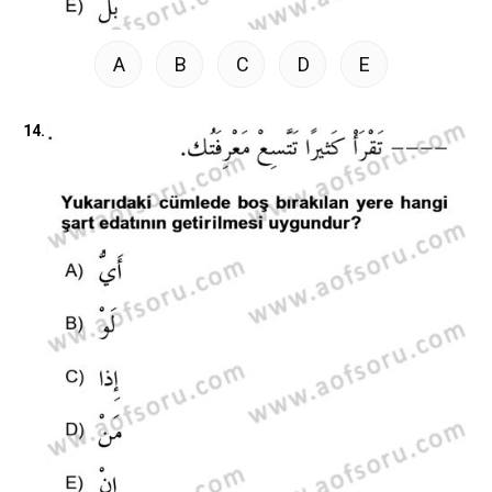
A
B
C
D
E
14.