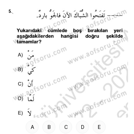
5.
A
B
C
D
E