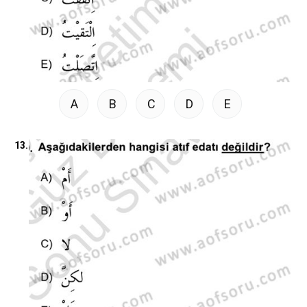
A
B
C
D
E
13.