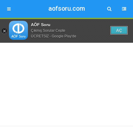
aofsoru.com
AÖF Soru
AÇ
Çıkmış Sorular Cepte
ÜCRETSİZ - Google Play'de