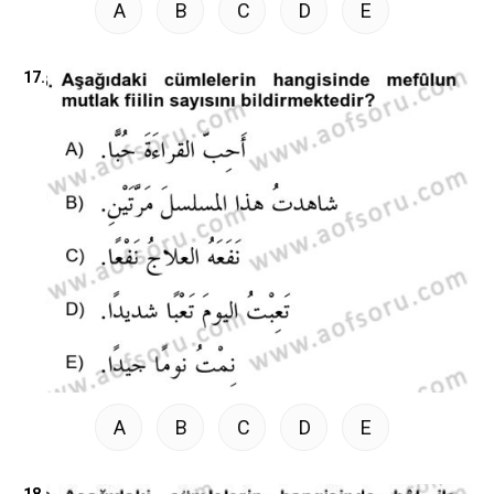
A
B
C
D
E
17.
A
B
C
D
E