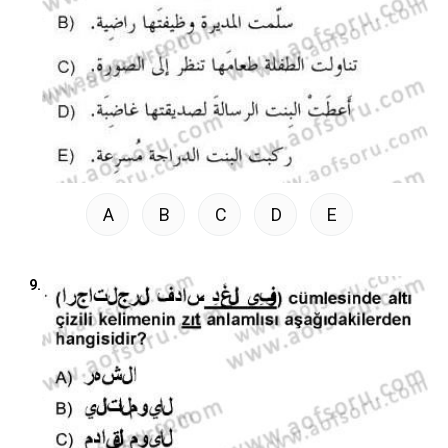
A
B
C
D
E
9.