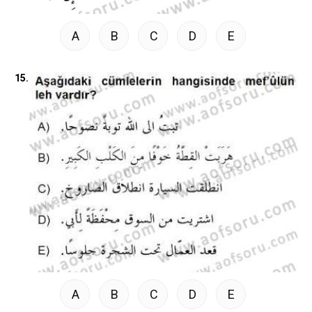
A
B
C
D
E
15.
A
B
C
D
E