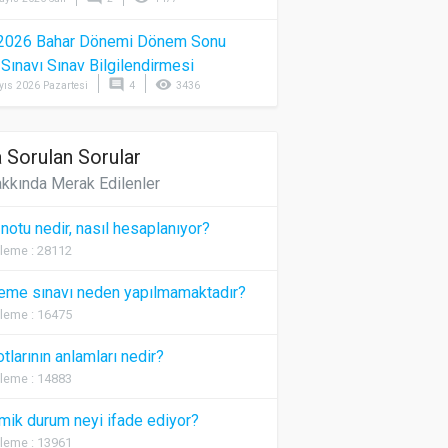
2026 Bahar Dönemi Dönem Sonu
) Sınavı Sınav Bilgilendirmesi
comment
visibility
yıs 2026 Pazartesi
4
3436
 Sorulan Sorular
kkında Merak Edilenler
 notu nedir, nasıl hesaplanıyor?
leme : 28112
eme sınavı neden yapılmamaktadır?
leme : 16475
otlarının anlamları nedir?
leme : 14883
ik durum neyi ifade ediyor?
leme : 13961