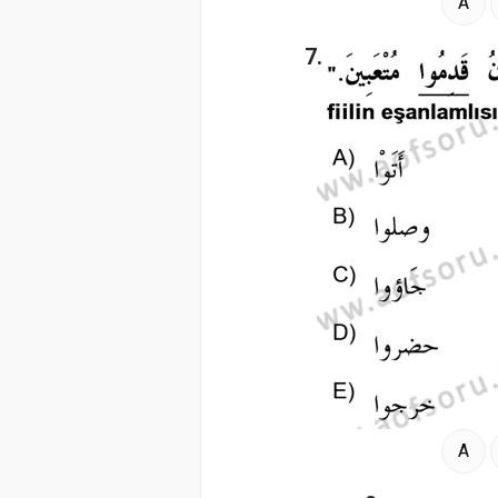
A
7.
A