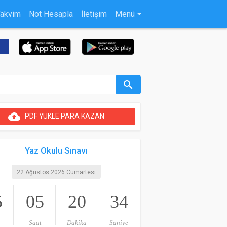
Takvim
Not Hesapla
İletişim
Menü
search
cloud_upload
PDF YÜKLE PARA KAZAN
Yaz Okulu Sınavı
22 Ağustos 2026 Cumartesi
5
05
20
33
Saat
Dakika
Saniye