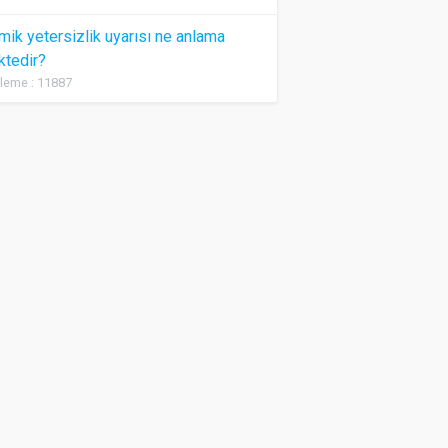
ik yetersizlik uyarısı ne anlama
ktedir?
leme : 11887