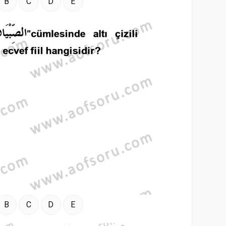
B
C
D
E
B
C
D
E