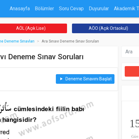
Anasayfa
Bölümler
Soru Cevap
Duyurular
Akademik 
AÖL (Açık Lise)
AÖO (Açık Ortaokul)
ne Deneme Sınavları
Ara Sınavı Deneme Sınav Soruları
avı Deneme Sınav Soruları
Deneme Sınavını Başlat
play_arrow
1
Gün