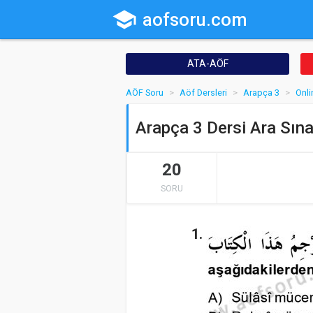
school
aofsoru.com
ATA-AÖF
AÖF Soru
Aöf Dersleri
Arapça 3
Onli
Arapça 3 Dersi Ara Sın
20
SORU
1.