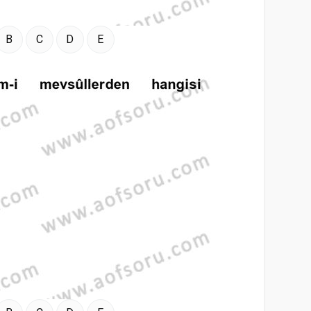
B
C
D
E