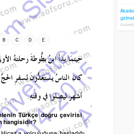
Akadem
gelme
Görüntü
B
C
D
E