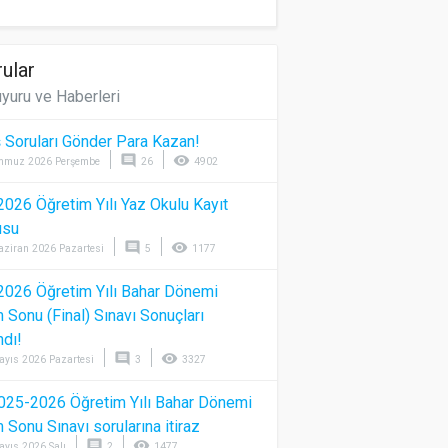
ular
yuru ve Haberleri
 Soruları Gönder Para Kazan!
comment
visibility
mmuz 2026 Perşembe
26
4902
026 Öğretim Yılı Yaz Okulu Kayıt
usu
comment
visibility
aziran 2026 Pazartesi
5
1177
026 Öğretim Yılı Bahar Dönemi
Sonu (Final) Sınavı Sonuçları
ndı!
comment
visibility
ayıs 2026 Pazartesi
3
3327
025-2026 Öğretim Yılı Bahar Dönemi
Sonu Sınavı sorularına itiraz
comment
visibility
ayıs 2026 Salı
2
1477