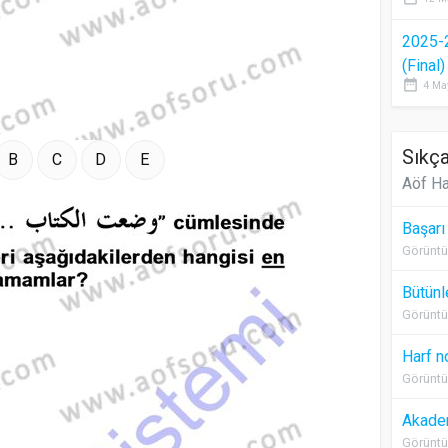
2025-
(Final
date_range
4 Ma
Sıkça
B
C
D
E
Aöf Ha
Başarı
Görüntü
Bütünl
Görüntü
Harf n
Görüntü
Akadem
Görüntü