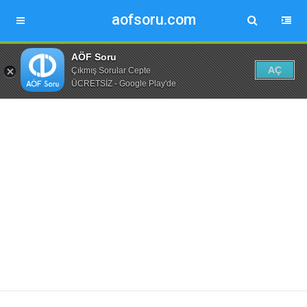
aofsoru.com
AÖF Soru
AÇ
Çıkmış Sorular Cepte
ÜCRETSİZ - Google Play'de