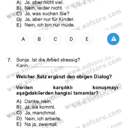
A
B
C
D
E