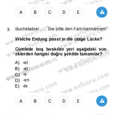
A
B
C
D
E
A
B
C
D
E