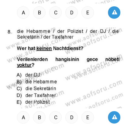
A
B
C
D
E
A
B
C
D
E