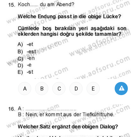
A
B
C
D
E