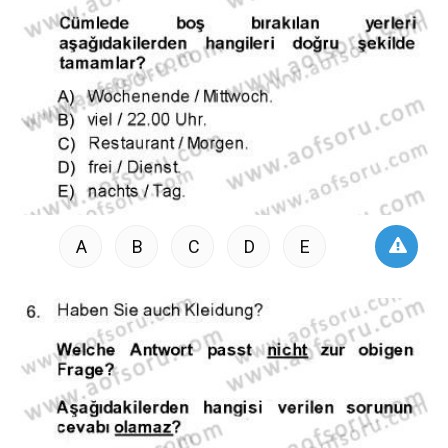
A
B
C
D
E