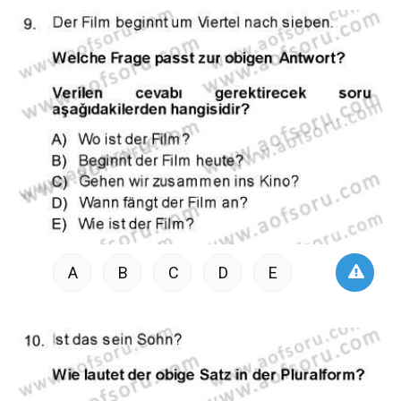
A
B
C
D
E