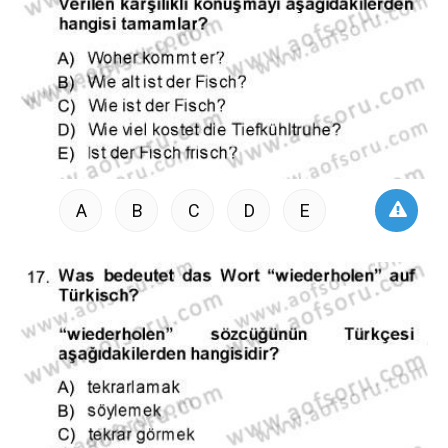
A
B
C
D
E