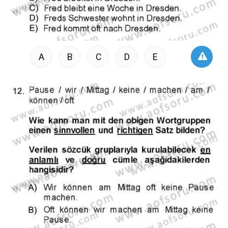
A
B
C
D
E