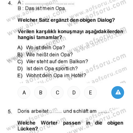
A
B
C
D
E