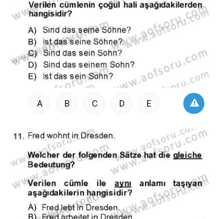
A
B
C
D
E