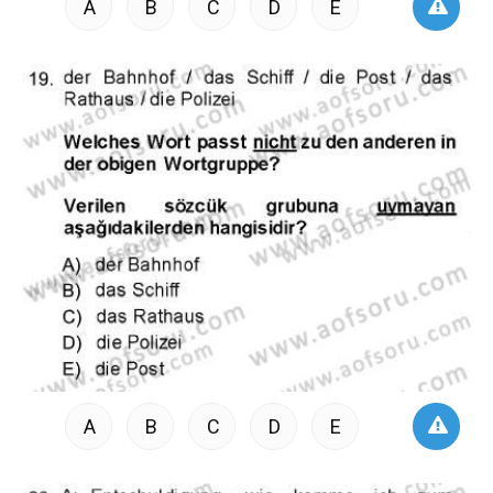
A
B
C
D
E
A
B
C
D
E