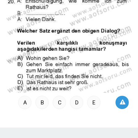
A
B
C
D
E