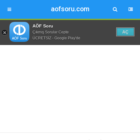
aofsoru.com
AÖF Soru
AÇ
Çıkmış Sorular Cepte
ÜCRETSİZ - Google Play'de