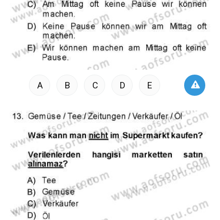
A
B
C
D
E