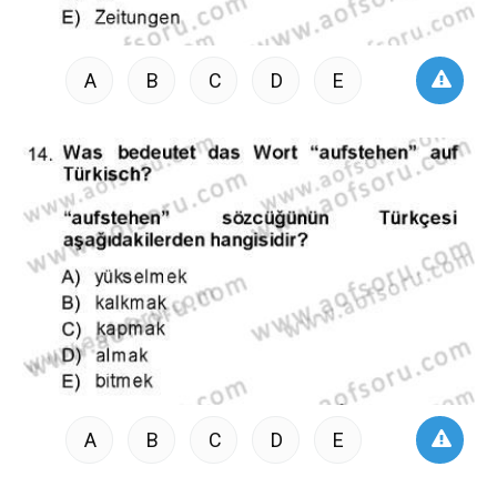
A
B
C
D
E
A
B
C
D
E