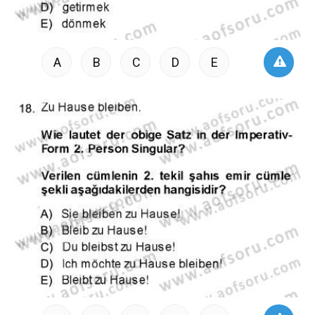
A
B
C
D
E