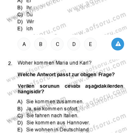
A
B
C
D
E