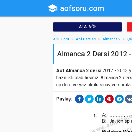
school
aofsoru.com
ATA-AÖF
AÖF Soru
Aöf Dersleri
Almanca 2
Çı
Almanca 2 Dersi 2012 - 
Aöf Almanca 2 dersi
2012 - 2013 yı
hazırlıklı olabilirsiniz. Almanca 2 der
üç ders ve yaz okulu sınav ve sorula
Paylaş: