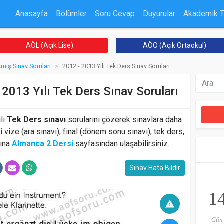
Anasayfa
Bölümler
Soru Cevap
Duyurular
Akademik 
AÖL (Açık Lise)
AÖO (Açık Ortaokul)
kmış Sınav Soruları
2012 - 2013 Yılı Tek Ders Sınav Soruları
2013 Yılı Tek Ders Sınav Soruları
lı
Tek Ders sınavı
sorularını çözerek sınavlara daha
si vize (ara sınavı), final (dönem sonu sınavı), tek ders,
rına
Almanca 2 Dersi
sayfasından ulaşabilirsiniz.
Sınav Hata Bildir
1
warning
Gün