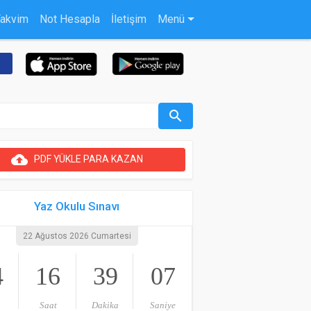
Takvim
Not Hesapla
İletişim
Menü
search
cloud_upload
PDF YÜKLE PARA KAZAN
Yaz Okulu Sınavı
22 Ağustos 2026 Cumartesi
4
16
39
06
Saat
Dakika
Saniye