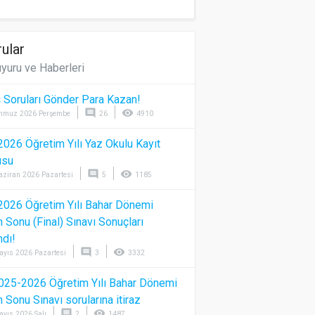
ular
yuru ve Haberleri
 Soruları Gönder Para Kazan!
comment
visibility
mmuz 2026 Perşembe
26
4910
026 Öğretim Yılı Yaz Okulu Kayıt
usu
comment
visibility
aziran 2026 Pazartesi
5
1185
026 Öğretim Yılı Bahar Dönemi
Sonu (Final) Sınavı Sonuçları
ndı!
comment
visibility
ayıs 2026 Pazartesi
3
3332
025-2026 Öğretim Yılı Bahar Dönemi
Sonu Sınavı sorularına itiraz
comment
visibility
ayıs 2026 Salı
2
1487