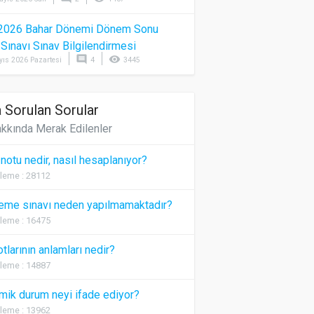
2026 Bahar Dönemi Dönem Sonu
) Sınavı Sınav Bilgilendirmesi
comment
visibility
yıs 2026 Pazartesi
4
3445
 Sorulan Sorular
kkında Merak Edilenler
 notu nedir, nasıl hesaplanıyor?
leme : 28112
eme sınavı neden yapılmamaktadır?
leme : 16475
otlarının anlamları nedir?
leme : 14887
ik durum neyi ifade ediyor?
leme : 13962