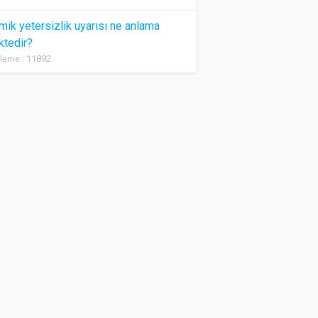
ik yetersizlik uyarısı ne anlama
ktedir?
leme : 11892