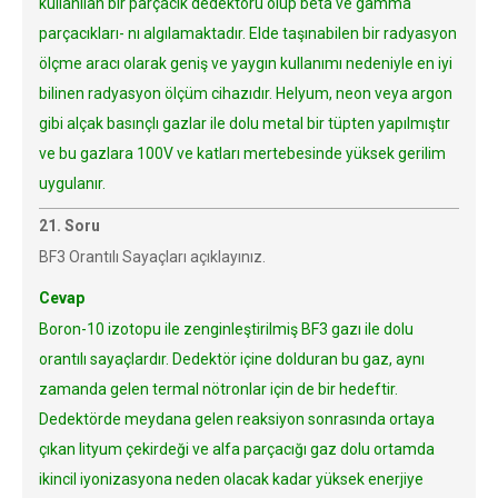
kullanılan bir parçacık dedektörü olup beta ve gamma
parçacıkları- nı algılamaktadır. Elde taşınabilen bir radyasyon
ölçme aracı olarak geniş ve yaygın kullanımı nedeniyle en iyi
bilinen radyasyon ölçüm cihazıdır. Helyum, neon veya argon
gibi alçak basınçlı gazlar ile dolu metal bir tüpten yapılmıştır
ve bu gazlara 100V ve katları mertebesinde yüksek gerilim
uygulanır.
21. Soru
BF3 Orantılı Sayaçları açıklayınız.
Cevap
Boron-10 izotopu ile zenginleştirilmiş BF3 gazı ile dolu
orantılı sayaçlardır. Dedektör içine dolduran bu gaz, aynı
zamanda gelen termal nötronlar için de bir hedeftir.
Dedektörde meydana gelen reaksiyon sonrasında ortaya
çıkan lityum çekirdeği ve alfa parçacığı gaz dolu ortamda
ikincil iyonizasyona neden olacak kadar yüksek enerjiye