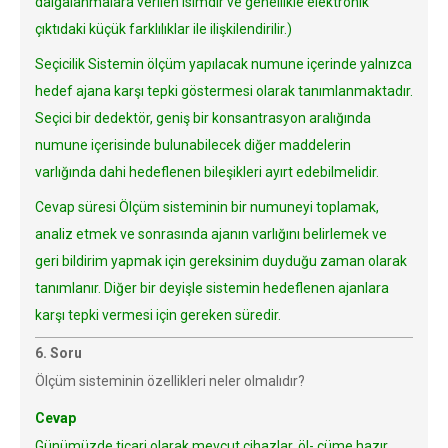
dalgalanmalara verilen isimdir ve genellikle elektronik
çıktıdaki küçük farklılıklar ile ilişkilendirilir.)
Seçicilik Sistemin ölçüm yapılacak numune içerinde yalnızca
hedef ajana karşı tepki göstermesi olarak tanımlanmaktadır.
Seçici bir dedektör, geniş bir konsantrasyon aralığında
numune içerisinde bulunabilecek diğer maddelerin
varlığında dahi hedeflenen bileşikleri ayırt edebilmelidir.
Cevap süresi Ölçüm sisteminin bir numuneyi toplamak,
analiz etmek ve sonrasında ajanın varlığını belirlemek ve
geri bildirim yapmak için gereksinim duyduğu zaman olarak
tanımlanır. Diğer bir deyişle sistemin hedeflenen ajanlara
karşı tepki vermesi için gereken süredir.
6. Soru
Ölçüm sisteminin özellikleri neler olmalıdır?
Cevap
Günümüzde ticari olarak mevcut cihazlar, öl- çüme hazır