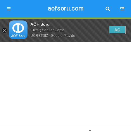
aofsoru.com
AÖF Soru
AÇ
Çıkmış Sorular Cepte
ÜCRETSİZ - Google Play'de