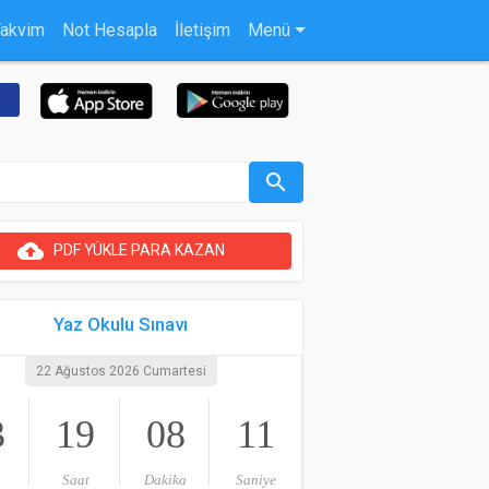
Takvim
Not Hesapla
İletişim
Menü
search
cloud_upload
PDF YÜKLE PARA KAZAN
Yaz Okulu Sınavı
22 Ağustos 2026 Cumartesi
3
19
08
11
Saat
Dakika
Saniye