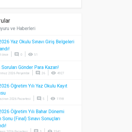
ular
yuru ve Haberleri
026 Yaz Okulu Sınavı Giriş Belgeleri
andı!
comment
visibility
t önce
0
51
 Soruları Gönder Para Kazan!
comment
visibility
mmuz 2026 Perşembe
26
4927
026 Öğretim Yılı Yaz Okulu Kayıt
usu
comment
visibility
aziran 2026 Pazartesi
5
1198
026 Öğretim Yılı Bahar Dönemi
Sonu (Final) Sınavı Sonuçları
ndı!
comment
visibility
ayıs 2026 Pazartesi
3
3341