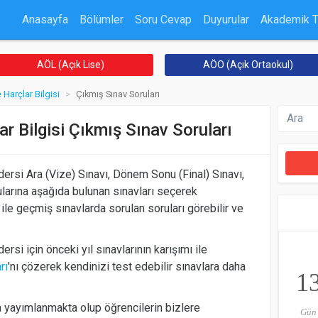
Anasayfa
Bölümler
Soru Cevap
Duyurular
Akademik 
AÖL (Açık Lise)
AÖO (Açık Ortaokul)
Harçlar Bilgisi
Çıkmış Sınav Soruları
r Bilgisi Çıkmış Sınav Soruları
ersi Ara (Vize) Sınavı, Dönem Sonu (Final) Sınavı,
larına aşağıda bulunan sınavları seçerek
 ile geçmiş sınavlarda sorulan soruları görebilir ve
ersi için önceki yıl sınavlarının karışımı ile
rı
'nı çözerek kendinizi test edebilir sınavlara daha
1
 yayımlanmakta olup öğrencilerin bizlere
Gün