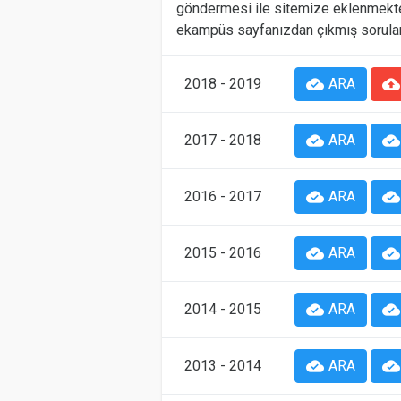
göndermesi ile sitemize eklenmekted
ekampüs sayfanızdan çıkmış sorular
2018 - 2019
cloud_done
ARA
cloud_upload
2017 - 2018
cloud_done
ARA
cloud_done
2016 - 2017
cloud_done
ARA
cloud_done
2015 - 2016
cloud_done
ARA
cloud_done
2014 - 2015
cloud_done
ARA
cloud_done
2013 - 2014
cloud_done
ARA
cloud_done