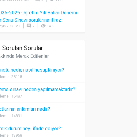
025-2026 Öğretim Yılı Bahar Dönemi
Sonu Sınavı sorularına itiraz
comment
visibility
ayıs 2026 Salı
2
1499
 Sorulan Sorular
kkında Merak Edilenler
 notu nedir, nasıl hesaplanıyor?
leme : 28118
eme sınavı neden yapılmamaktadır?
leme : 16487
otlarının anlamları nedir?
leme : 14891
ik durum neyi ifade ediyor?
leme : 13968