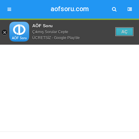
aofsoru.com
AÖF Soru
AÇ
Çıkmış Sorular Cepte
ÜCRETSİZ - Google Play'de