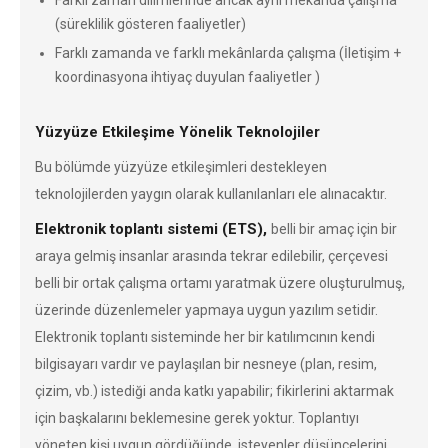
Farklı zaman dilimlerinde ancak aynı mekânda çalışma
(süreklilik gösteren faaliyetler)
Farklı zamanda ve farklı mekânlarda çalışma (İletişim +
koordinasyona ihtiyaç duyulan faaliyetler )
Yüzyüze Etkileşime Yönelik Teknolojiler
Bu bölümde yüzyüze etkileşimleri destekleyen
teknolojilerden yaygın olarak kullanılanları ele alınacaktır.
Elektronik toplantı sistemi (ETS),
belli bir amaç için bir
araya gelmiş insanlar arasında tekrar edilebilir, çerçevesi
belli bir ortak çalışma ortamı yaratmak üzere oluşturulmuş,
üzerinde düzenlemeler yapmaya uygun yazılım setidir.
Elektronik toplantı sisteminde her bir katılımcının kendi
bilgisayarı vardır ve paylaşılan bir nesneye (plan, resim,
çizim, vb.) istediği anda katkı yapabilir; fikirlerini aktarmak
için başkalarını beklemesine gerek yoktur. Toplantıyı
yöneten kişi uygun gördüğünde, isteyenler düşüncelerini