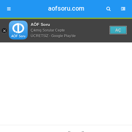
aofsoru.com
AÖF Soru
AÇ
Çıkmış Sorular Cepte
ÜCRETSİZ - Google Play'de