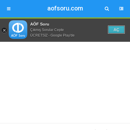
aofsoru.com
AÖF Soru
AÇ
Çıkmış Sorular Cepte
ÜCRETSİZ - Google Play'de